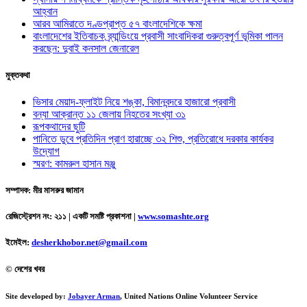
আহ্বান
আরব আমিরাতে দণ্ডপ্রাপ্ত ৫৭ বাংলাদেশিকে ক্ষমা
বাংলাদেশের ইতিবাচক ব্র্যান্ডিংয়ে প্রবাসী সাংবাদিকরা গুরুত্বপূর্ণ ভূমিকা পালন
করছেন: দুবাই কনসাল জেনারেল
মুক্তকথা
ভিসার মেয়াদ-ফ্লাইট নিয়ে শঙ্কা, বিমানবন্দরে হাজারো প্রবাসী
বন্যা আক্রান্ত ১১ জেলায় নিহতের সংখ্যা ৩১
রূপকথাদের ছুটি
পানিতে ডুবে প্রতিদিন প্রাণ হারাচ্ছে ৩২ শিশু, প্রতিরোধে দরকার কার্যকর
উদ্যোগ
স্মরণ: কামরুল হাসান মঞ্জু
সম্পাদক: মীর মাসরুর জামান
রেজিস্ট্রেশন নং: ২১১ | একটি সমষ্টি প্রকাশনা
|
www.somashte.org
ইমেইল:
desherkhobor.net@gmail.com
© দেশের খবর
Site developed by:
Jobayer Arman
, United Nations Online Volunteer Service