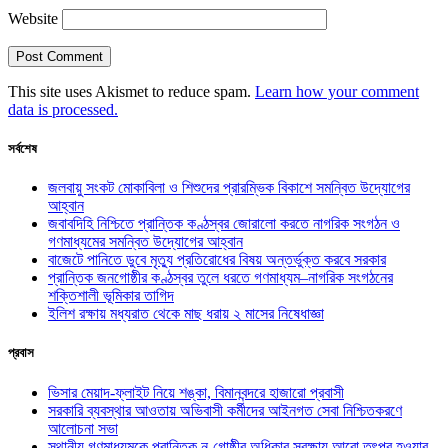
Website
This site uses Akismet to reduce spam.
Learn how your comment
data is processed.
সর্বশেষ
জলবায়ু সংকট মোকাবিলা ও শিশুদের প্রারম্ভিক বিকাশে সমন্বিত উদ্যোগের
আহ্বান
জবাবদিহি নিশ্চিতে প্রান্তিক কণ্ঠস্বর জোরালো করতে নাগরিক সংগঠন ও
গণমাধ্যমের সমন্বিত উদ্যোগের আহ্বান
বাজেটে পানিতে ডুবে মৃত্যু প্রতিরোধের বিষয় অন্তর্ভুক্ত করবে সরকার
প্রান্তিক জনগোষ্ঠীর কণ্ঠস্বর তুলে ধরতে গণমাধ্যম–নাগরিক সংগঠনের
শক্তিশালী ভূমিকার তাগিদ
ইলিশ রক্ষায় মধ্যরাত থেকে মাছ ধরায় ২ মাসের নিষেধাজ্ঞা
প্রবাস
ভিসার মেয়াদ-ফ্লাইট নিয়ে শঙ্কা, বিমানবন্দরে হাজারো প্রবাসী
সরকারি ব্যবস্থার আওতায় অভিবাসী কর্মীদের আইনগত সেবা নিশ্চিতকরণে
আলোচনা সভা
স্থানীয় গণমাধ্যমকে প্রান্তিক নৃ-গোষ্ঠীর অধিকার সুরক্ষায় আরো তৎপর হওয়ার