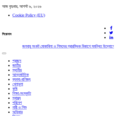
আজ বৃহঃবার, আগস্ট ৬, ২০২৬
Cookie Policy (EU)
দেশের খবর
শিরোনাম
যুক্ত থাকুন দেশের সঙ্গে
জলবায়ু সংকট মোকাবিলা ও শিশুদের প্রারম্ভিক বিকাশে সমন্বিত উদ্যোগের
Toggle
navigation
প্রচ্ছদ
জাতীয়
স্থানীয়
আন্তর্জাতিক
ব্যবসা-বাণিজ্য
খেলাধুলা
কৃষি
শিক্ষা-সংস্কৃতি
স্বাস্থ্য
পরিবেশ
নারী ও শিশু
অধিকার