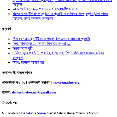
আহ্বান
আরব আমিরাতে দণ্ডপ্রাপ্ত ৫৭ বাংলাদেশিকে ক্ষমা
বাংলাদেশের ইতিবাচক ব্র্যান্ডিংয়ে প্রবাসী সাংবাদিকরা গুরুত্বপূর্ণ ভূমিকা পালন
করছেন: দুবাই কনসাল জেনারেল
মুক্তকথা
ভিসার মেয়াদ-ফ্লাইট নিয়ে শঙ্কা, বিমানবন্দরে হাজারো প্রবাসী
বন্যা আক্রান্ত ১১ জেলায় নিহতের সংখ্যা ৩১
রূপকথাদের ছুটি
পানিতে ডুবে প্রতিদিন প্রাণ হারাচ্ছে ৩২ শিশু, প্রতিরোধে দরকার কার্যকর
উদ্যোগ
স্মরণ: কামরুল হাসান মঞ্জু
সম্পাদক: মীর মাসরুর জামান
রেজিস্ট্রেশন নং: ২১১ | একটি সমষ্টি প্রকাশনা
|
www.somashte.org
ইমেইল:
desherkhobor.net@gmail.com
© দেশের খবর
Site developed by:
Jobayer Arman
, United Nations Online Volunteer Service