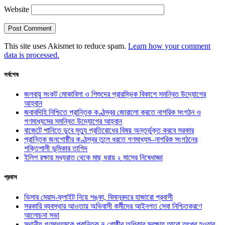
Website
This site uses Akismet to reduce spam.
Learn how your comment
data is processed.
সর্বশেষ
জলবায়ু সংকট মোকাবিলা ও শিশুদের প্রারম্ভিক বিকাশে সমন্বিত উদ্যোগের
আহ্বান
জবাবদিহি নিশ্চিতে প্রান্তিক কণ্ঠস্বর জোরালো করতে নাগরিক সংগঠন ও
গণমাধ্যমের সমন্বিত উদ্যোগের আহ্বান
বাজেটে পানিতে ডুবে মৃত্যু প্রতিরোধের বিষয় অন্তর্ভুক্ত করবে সরকার
প্রান্তিক জনগোষ্ঠীর কণ্ঠস্বর তুলে ধরতে গণমাধ্যম–নাগরিক সংগঠনের
শক্তিশালী ভূমিকার তাগিদ
ইলিশ রক্ষায় মধ্যরাত থেকে মাছ ধরায় ২ মাসের নিষেধাজ্ঞা
প্রবাস
ভিসার মেয়াদ-ফ্লাইট নিয়ে শঙ্কা, বিমানবন্দরে হাজারো প্রবাসী
সরকারি ব্যবস্থার আওতায় অভিবাসী কর্মীদের আইনগত সেবা নিশ্চিতকরণে
আলোচনা সভা
স্থানীয় গণমাধ্যমকে প্রান্তিক নৃ-গোষ্ঠীর অধিকার সুরক্ষায় আরো তৎপর হওয়ার