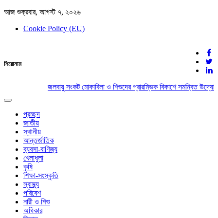
আজ শুক্রবার, আগস্ট ৭, ২০২৬
Cookie Policy (EU)
দেশের খবর
শিরোনাম
যুক্ত থাকুন দেশের সঙ্গে
জলবায়ু সংকট মোকাবিলা ও শিশুদের প্রারম্ভিক বিকাশে সমন্বিত উদ্যোগে
Toggle
navigation
প্রচ্ছদ
জাতীয়
স্থানীয়
আন্তর্জাতিক
ব্যবসা-বাণিজ্য
খেলাধুলা
কৃষি
শিক্ষা-সংস্কৃতি
স্বাস্থ্য
পরিবেশ
নারী ও শিশু
অধিকার