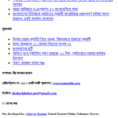
আহ্বান
আরব আমিরাতে দণ্ডপ্রাপ্ত ৫৭ বাংলাদেশিকে ক্ষমা
বাংলাদেশের ইতিবাচক ব্র্যান্ডিংয়ে প্রবাসী সাংবাদিকরা গুরুত্বপূর্ণ ভূমিকা পালন
করছেন: দুবাই কনসাল জেনারেল
মুক্তকথা
ভিসার মেয়াদ-ফ্লাইট নিয়ে শঙ্কা, বিমানবন্দরে হাজারো প্রবাসী
বন্যা আক্রান্ত ১১ জেলায় নিহতের সংখ্যা ৩১
রূপকথাদের ছুটি
পানিতে ডুবে প্রতিদিন প্রাণ হারাচ্ছে ৩২ শিশু, প্রতিরোধে দরকার কার্যকর
উদ্যোগ
স্মরণ: কামরুল হাসান মঞ্জু
সম্পাদক: মীর মাসরুর জামান
রেজিস্ট্রেশন নং: ২১১ | একটি সমষ্টি প্রকাশনা
|
www.somashte.org
ইমেইল:
desherkhobor.net@gmail.com
© দেশের খবর
Site developed by:
Jobayer Arman
, United Nations Online Volunteer Service