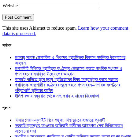
Website
This site uses Akismet to reduce spam.
Learn how your comment
data is processed.
সর্বশেষ
জলবায়ু সংকট মোকাবিলা ও শিশুদের প্রারম্ভিক বিকাশে সমন্বিত উদ্যোগের
আহ্বান
জবাবদিহি নিশ্চিতে প্রান্তিক কণ্ঠস্বর জোরালো করতে নাগরিক সংগঠন ও
গণমাধ্যমের সমন্বিত উদ্যোগের আহ্বান
বাজেটে পানিতে ডুবে মৃত্যু প্রতিরোধের বিষয় অন্তর্ভুক্ত করবে সরকার
প্রান্তিক জনগোষ্ঠীর কণ্ঠস্বর তুলে ধরতে গণমাধ্যম–নাগরিক সংগঠনের
শক্তিশালী ভূমিকার তাগিদ
ইলিশ রক্ষায় মধ্যরাত থেকে মাছ ধরায় ২ মাসের নিষেধাজ্ঞা
প্রবাস
ভিসার মেয়াদ-ফ্লাইট নিয়ে শঙ্কা, বিমানবন্দরে হাজারো প্রবাসী
সরকারি ব্যবস্থার আওতায় অভিবাসী কর্মীদের আইনগত সেবা নিশ্চিতকরণে
আলোচনা সভা
স্থানীয় গণমাধ্যমকে প্রান্তিক নৃ-গোষ্ঠীর অধিকার সুরক্ষায় আরো তৎপর হওয়ার