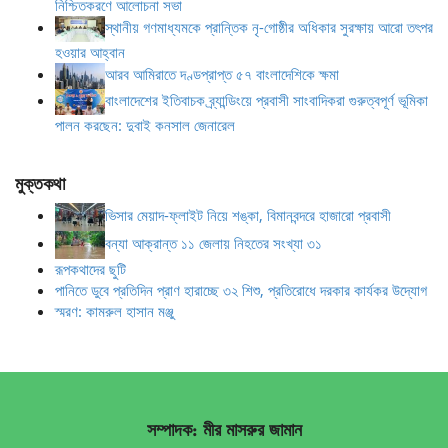
নিশ্চিতকরণে আলোচনা সভা
স্থানীয় গণমাধ্যমকে প্রান্তিক নৃ-গোষ্ঠীর অধিকার সুরক্ষায় আরো তৎপর
হওয়ার আহ্বান
আরব আমিরাতে দণ্ডপ্রাপ্ত ৫৭ বাংলাদেশিকে ক্ষমা
বাংলাদেশের ইতিবাচক ব্র্যান্ডিংয়ে প্রবাসী সাংবাদিকরা গুরুত্বপূর্ণ ভূমিকা
পালন করছেন: দুবাই কনসাল জেনারেল
মুক্তকথা
ভিসার মেয়াদ-ফ্লাইট নিয়ে শঙ্কা, বিমানবন্দরে হাজারো প্রবাসী
বন্যা আক্রান্ত ১১ জেলায় নিহতের সংখ্যা ৩১
রূপকথাদের ছুটি
পানিতে ডুবে প্রতিদিন প্রাণ হারাচ্ছে ৩২ শিশু, প্রতিরোধে দরকার কার্যকর উদ্যোগ
স্মরণ: কামরুল হাসান মঞ্জু
সম্পাদক: মীর মাসরুর জামান