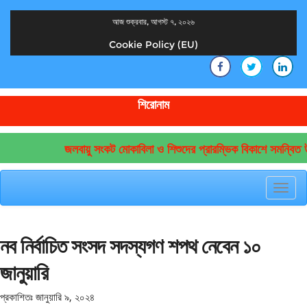
আজ শুক্রবার, আগস্ট ৭, ২০২৬
Cookie Policy (EU)
দেশের খবর
যুক্ত থাকুন দেশের সঙ্গে
শিরোনাম
জলবায়ু সংকট মোকাবিলা ও শিশুদের প্রারম্ভিক বিকাশে সমন্বিত উ
Toggl
navig
নব নির্বাচিত সংসদ সদস্যগণ শপথ নেবেন ১০
জানুয়ারি
প্রকাশিতঃ
জানুয়ারি ৯, ২০২৪