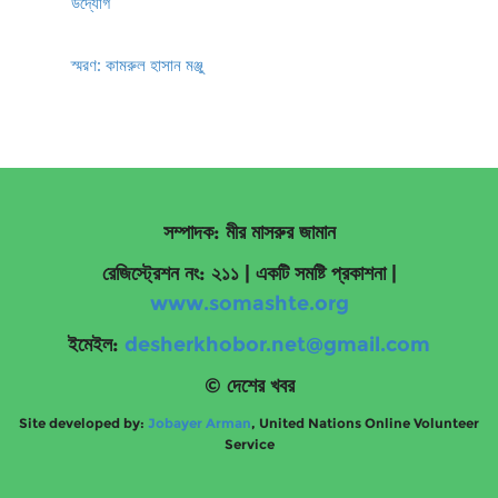
উদ্যোগ
স্মরণ: কামরুল হাসান মঞ্জু
সম্পাদক: মীর মাসরুর জামান
রেজিস্ট্রেশন নং: ২১১ | একটি সমষ্টি প্রকাশনা
|
www.somashte.org
ইমেইল:
desherkhobor.net@gmail.com
© দেশের খবর
Site developed by:
Jobayer Arman
, United Nations Online Volunteer
Service