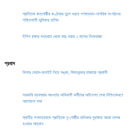
প্রান্তিক জনগোষ্ঠীর কণ্ঠস্বর তুলে ধরতে গণমাধ্যম–নাগরিক সংগঠনের
শক্তিশালী ভূমিকার তাগিদ
ইলিশ রক্ষায় মধ্যরাত থেকে মাছ ধরায় ২ মাসের নিষেধাজ্ঞা
প্রবাস
ভিসার মেয়াদ-ফ্লাইট নিয়ে শঙ্কা, বিমানবন্দরে হাজারো প্রবাসী
সরকারি ব্যবস্থার আওতায় অভিবাসী কর্মীদের আইনগত সেবা নিশ্চিতকরণে
আলোচনা সভা
স্থানীয় গণমাধ্যমকে প্রান্তিক নৃ-গোষ্ঠীর অধিকার সুরক্ষায় আরো তৎপর
হওয়ার আহ্বান