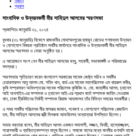
বিজ্ঞান
প্রবাস
সাংবাদিক ও উন্নয়নকর্মী মীর সাহিদুল আলমের স্মরণসভা
প্রকাশিতঃ
জানুয়ারি ৩১, ২০২৪
বুধবার (৩১ জানুয়ারি) বিকেলে রাজধানীর মোহাম্মদপুরের হুমায়ুন রোডের গণমাধ্যম উন্নয়ন
ও যোগাযোগ বিষয়ক প্রতিষ্ঠান সমষ্টির কার্যালয়ে সাংবাদিক ও উন্নয়নকর্মী মীর সাহিদুল
আলমের স্মরণসভা ও দোয়া অনুষ্ঠিত হয়।
এ আয়োজনে অংশ নেন মীর সাহিদুল আলমের বন্ধু, সহকর্মী, শুভাকাঙ্ক্ষী ও পরিববারের
সদস্যরা।
স্মরণসভায় স্মৃতিচারণ করেন বাংলাদেশ সরকারের সাবেক জেষ্ঠ্য সচিব ও সমষ্টির
চেয়ারপারসন আবু আলম মো. শহিদ খান, বার্ড-এর সাবেক মহাপরিচালক এম খায়রুল কবীর,
কৃষি সম্প্রসারণ অধিদপ্তরের সাবেক পরিচালক কৃষিবিদ ড. মো. জাহাঙ্গীর আলম, চ্যানেল
আই অনলাইন-এর সম্পাদক ও চ্যানেল আই-এর প্রধান বার্তা সম্পাদক জাহিদ নেওয়াজ
খান, ঢাকা ট্রিবিউনের নির্বাহী সম্পাদক রিয়াজ আহমদসহ তাঁর বিভিন্ন সময়ের সহকর্মীরা।
এ সময় সমষ্টির পরিচালক মীর মাসরুর জামান, গবেষণা ও যোগাযোগ পরিচালক রেজাউল
হক, মীর সাহিদুল আলমের স্ত্রী দিলরুবা আফরিনসহ অন্যান্যরা উপস্থিত ছিলেন।
সভায় বক্তারা বলেন, মীর সাহিদুল আলম একজন সদালাপী, সজ্জন, বিনয়ী, হাস্যোজ্জ্বল,
পরোপকারী ও ব্যক্তিত্বসম্পন্ন মানুষ ছিলেন। সমাজে যাদের মধ্যে মানবীয় গুণাবলি থাকে
তারাই সত্যিকারের রোল মডেল। সাহিদুল তেমনি একজন ছিলেন। ‘‘আমরা কেমন ভাই