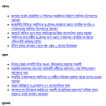
সর্বশেষ
জলবায়ু সংকট মোকাবিলা ও শিশুদের প্রারম্ভিক বিকাশে সমন্বিত উদ্যোগের
আহ্বান
জবাবদিহি নিশ্চিতে প্রান্তিক কণ্ঠস্বর জোরালো করতে নাগরিক সংগঠন ও
গণমাধ্যমের সমন্বিত উদ্যোগের আহ্বান
বাজেটে পানিতে ডুবে মৃত্যু প্রতিরোধের বিষয় অন্তর্ভুক্ত করবে সরকার
প্রান্তিক জনগোষ্ঠীর কণ্ঠস্বর তুলে ধরতে গণমাধ্যম–নাগরিক সংগঠনের
শক্তিশালী ভূমিকার তাগিদ
ইলিশ রক্ষায় মধ্যরাত থেকে মাছ ধরায় ২ মাসের নিষেধাজ্ঞা
প্রবাস
ভিসার মেয়াদ-ফ্লাইট নিয়ে শঙ্কা, বিমানবন্দরে হাজারো প্রবাসী
সরকারি ব্যবস্থার আওতায় অভিবাসী কর্মীদের আইনগত সেবা নিশ্চিতকরণে
আলোচনা সভা
স্থানীয় গণমাধ্যমকে প্রান্তিক নৃ-গোষ্ঠীর অধিকার সুরক্ষায় আরো তৎপর হওয়ার
আহ্বান
আরব আমিরাতে দণ্ডপ্রাপ্ত ৫৭ বাংলাদেশিকে ক্ষমা
বাংলাদেশের ইতিবাচক ব্র্যান্ডিংয়ে প্রবাসী সাংবাদিকরা গুরুত্বপূর্ণ ভূমিকা পালন
করছেন: দুবাই কনসাল জেনারেল
মুক্তকথা