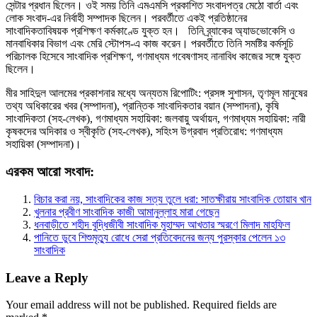
সেন্টার প্রধান ছিলেন। ওই সময় তিনি এমএমসি প্রকাশিত সংবাদপত্র মেঠো বার্তা এবং
লোক সংবাদ-এর নির্বাহী সম্পাদক ছিলেন। পরবর্তীতে একই প্রতিষ্ঠানের
সাংবাদিকতাবিষয়ক প্রশিক্ষণ কর্মকাণ্ডে যুক্ত হন। তিনি ব্র্যাকের অ্যাডভোকেসি ও
মানবাধিকার বিভাগ এবং মেরি স্টোপস-এ কাজ করেন। পরবর্তীতে তিনি সমষ্টির কর্মসূচি
পরিচালক হিসেবে সাংবাদিক প্রশিক্ষণ, গণমাধ্যম গবেষণাসহ নানাবিধ কাজের সঙ্গে যুক্ত
ছিলেন।
মীর সাহিদুল আলমের প্রকাশনার মধ্যে অন্যতম রিপোটিং: প্রসঙ্গ সুশাসন, তৃণমূল মানুষের
তথ্য অধিকারের খবর (সম্পাদনা), প্রান্তিক সাংবাদিকতার বয়ান (সম্পাদনা), কৃষি
সাংবাদিকতা (সহ-লেখক), গণমাধ্যম সহায়িকা: জলবায়ু অর্থায়ন, গণমাধ্যম সহায়িকা: নারী
কৃষকদের অদিকার ও স্বীকৃতি (সহ-লেখক), সহিংস উগ্রবাদ প্রতিরোধ: গণমাধ্যম
সহায়িকা (সম্পাদনা)।
এরকম আরো সংবাদ:
বিচার করা নয়, সাংবাদিকের কাজ সত্য তুলে ধরা: সাতক্ষীরায় সাংবাদিক তোয়াব খান
খুলনার প্রবীণ সাংবাদিক কাজী আমানুল্লাহ মারা গেছেন
ধনবাড়ীতে শহীদ বুদ্ধিজীবী সাংবাদিক মুহাম্মদ আখতার স্মরণে মিলাদ মাহফিল
পানিতে ডুবে শিশুমৃত্যু রোধে সেরা প্রতিবেদনের জন্য পুরস্কার পেলেন ১৩
সাংবাদিক
Leave a Reply
Your email address will not be published.
Required fields are