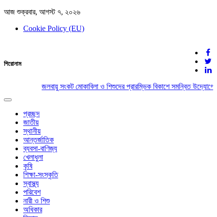
আজ শুক্রবার, আগস্ট ৭, ২০২৬
Cookie Policy (EU)
দেশের খবর
শিরোনাম
যুক্ত থাকুন দেশের সঙ্গে
জলবায়ু সংকট মোকাবিলা ও শিশুদের প্রারম্ভিক বিকাশে সমন্বিত উদ্যোগের আ
Toggle
navigation
প্রচ্ছদ
জাতীয়
স্থানীয়
আন্তর্জাতিক
ব্যবসা-বাণিজ্য
খেলাধুলা
কৃষি
শিক্ষা-সংস্কৃতি
স্বাস্থ্য
পরিবেশ
নারী ও শিশু
অধিকার