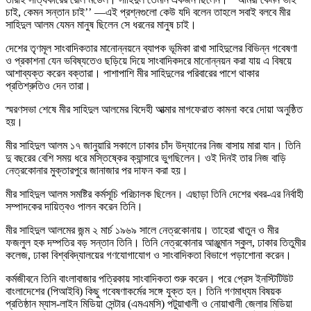
চাই, কেমন সন্তান চাই’’ —এই প্রশ্নগুলো কেউ যদি বলেন তাহলে সবাই বলবে মীর
সাহিদুল আলম যেমন মানুষ ছিলেন সে ধরনের মানুষ চাই।
দেশের তৃণমূল সাংবাদিকতার মানোন্নয়নে ব্যাপক ভূমিকা রাখা সাহিদুলের বিভিন্ন গবেষণা
ও প্রকাশনা যেন ভবিষ্যতেও ছড়িয়ে দিয়ে সাংবাদিকদরে মানোন্নয়ন করা যায় এ বিষয়ে
আশাব্যক্ত করেন বক্তারা। পাশাপাশি মীর সাহিদুলের পরিবারের পাশে থাকার
প্রতিশ্রুতিও দেন তারা।
স্মরণসভা শেষে মীর সাহিদুল আলমের বিদেহী আত্মার মাগফেরাত কামনা করে দোয়া অনুষ্ঠিত
হয়।
মীর সাহিদুল আলম ১৭ জানুয়ারি সকালে ঢাকার চাঁদ উদ্যানের নিজ বাসায় মারা যান। তিনি
দু বছরের বেশি সময় ধরে মস্তিষ্কের ক্যান্সারে ভুগছিলেন। ওই দিনই তার নিজ বাড়ি
নেত্রকোনার মুক্তারপুরে জানাজার পর দাফন করা হয়।
মীর সাহিদুল আলম সমষ্টির কর্মসূচি পরিচালক ছিলেন। এছাড়া তিনি দেশের খবর-এর নির্বাহী
সম্পাদকের দায়িত্বও পালন করেন তিনি।
মীর সাহিদুল আলমের জন্ম ২ মার্চ ১৯৬৯ সালে নেত্রকোনায়। তাহেরা খাতুন ও মীর
ফজলুল হক দম্পতির বড় সন্তান তিনি। তিনি নেত্রকোনার আঞ্জুমান স্কুল, ঢাকার তিতুমীর
কলেজ, ঢাকা বিশ্ববিদ্যালয়ের গণযোগাযোগ ও সাংবাদিকতা বিভাগে পড়াশোনা করেন।
কর্মজীবনে তিনি বাংলাবাজার পত্রিকায় সাংবাদিকতা শুরু করেন। পরে প্রেস ইনস্টিটিউট
বাংলাদেশের (পিআইবি) কিছু গবেষণাকর্মের সঙ্গে যুক্ত হন। তিনি গণমাধ্যম বিষয়ক
প্রতিষ্ঠান ম্যাস-লাইন মিডিয়া সেন্টার (এমএমসি) পটুয়াখালী ও নোয়াখালী জেলার মিডিয়া