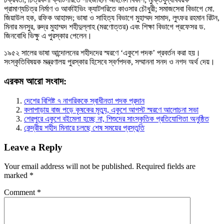
প্রামাণ্যচিত্র নির্মাণ ও আর্কাইভিং ক্যাটগরিতে কাওসার চৌধুরী; সমাজসেবা বিভাগে মো.
জিয়াউল হক, রফিক আহামদ; ভাষা ও সাহিত্য বিভাগে মুহাম্মদ সামাদ, লুৎফর রহমান রিটন,
মিনার মনসুর, রুদ্র মুহাম্মদ শহীদুল্লাহ (মরণোত্তর) এবং শিক্ষা বিভাগে প্রফেসর ড.
জিনবোধি ভিক্ষু এ পুরস্কার পেলেন।
১৯৫২ সালের ভাষা আন্দোলনের শহীদদের স্মরণে ‘একুশে পদক’ প্রবর্তন করা হয়।
সংস্কৃতিবিষয়ক মন্ত্রণালয় পুরস্কার হিসেবে স্বর্ণপদক, সম্মাননা সনদ ও নগদ অর্থ দেয়।
এরকম আরো সংবাদ:
দেশের বিশিষ্ট ৭ নাগরিককে স্বাধীনতা পদক প্রদান
কলাপাড়ায় বাজ পড়ে কৃষকের মৃত্যু, একুশে আগস্ট স্মরণে আলোচনা সভা
শেরপুরে একুশে বইমেলা হচ্ছে না, শিশুদের সাংস্কৃতিক প্রতিযোগিতা অনুষ্ঠিত
কেন্দ্রীয় শহীদ মিনারে চলছে শেষ সময়ের প্রস্তুতি
Leave a Reply
Your email address will not be published.
Required fields are
marked
*
Comment
*