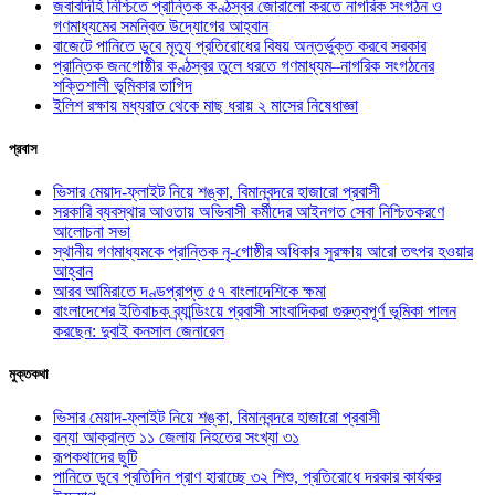
জবাবদিহি নিশ্চিতে প্রান্তিক কণ্ঠস্বর জোরালো করতে নাগরিক সংগঠন ও
গণমাধ্যমের সমন্বিত উদ্যোগের আহ্বান
বাজেটে পানিতে ডুবে মৃত্যু প্রতিরোধের বিষয় অন্তর্ভুক্ত করবে সরকার
প্রান্তিক জনগোষ্ঠীর কণ্ঠস্বর তুলে ধরতে গণমাধ্যম–নাগরিক সংগঠনের
শক্তিশালী ভূমিকার তাগিদ
ইলিশ রক্ষায় মধ্যরাত থেকে মাছ ধরায় ২ মাসের নিষেধাজ্ঞা
প্রবাস
ভিসার মেয়াদ-ফ্লাইট নিয়ে শঙ্কা, বিমানবন্দরে হাজারো প্রবাসী
সরকারি ব্যবস্থার আওতায় অভিবাসী কর্মীদের আইনগত সেবা নিশ্চিতকরণে
আলোচনা সভা
স্থানীয় গণমাধ্যমকে প্রান্তিক নৃ-গোষ্ঠীর অধিকার সুরক্ষায় আরো তৎপর হওয়ার
আহ্বান
আরব আমিরাতে দণ্ডপ্রাপ্ত ৫৭ বাংলাদেশিকে ক্ষমা
বাংলাদেশের ইতিবাচক ব্র্যান্ডিংয়ে প্রবাসী সাংবাদিকরা গুরুত্বপূর্ণ ভূমিকা পালন
করছেন: দুবাই কনসাল জেনারেল
মুক্তকথা
ভিসার মেয়াদ-ফ্লাইট নিয়ে শঙ্কা, বিমানবন্দরে হাজারো প্রবাসী
বন্যা আক্রান্ত ১১ জেলায় নিহতের সংখ্যা ৩১
রূপকথাদের ছুটি
পানিতে ডুবে প্রতিদিন প্রাণ হারাচ্ছে ৩২ শিশু, প্রতিরোধে দরকার কার্যকর