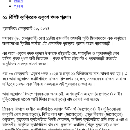
বিজ্ঞান
প্রবাস
২১ বিশিষ্ট ব্যক্তিকে একুশে পদক প্রদান
প্রকাশিতঃ
ফেব্রুয়ারি ২০, ২০২৪
মঙ্গলবার (২০ ফেব্রুয়ারি) বেলা ১১টায় রাজধানীর ওসমানী স্মৃতি মিলনায়তনে এক অনুষ্ঠানে
বাংলাদেশের দ্বিতীয় সর্বোচ্চ এই বেসামরিক পুরস্কার প্রদান করেন প্রধানমন্ত্রী।
এর আগে একুশে পদক প্রদান উপলক্ষে রাষ্ট্রপতি মো. সাহাবুদ্দিন ও প্রধানমন্ত্রী শেখ
হাসিনা পৃথক পৃথক বাণী দিয়েছেন। পৃথক বাণীতে রাষ্ট্রপতি ও প্রধানমন্ত্রী উভয়েই
অনুষ্ঠানের সাফল্য কামনা করেন।
গত ১৩ ফেব্রুয়ারি ‘একুশে পদক ২০২৪’র জন্য ২১ বিশিষ্টজনের নাম ঘোষণা করা হয়। এ
বছর ভাষা আন্দোলন ক্যাটাগরিতে দু’জন, শিল্পকলায় ১২ জন, সমাজসেবায় দু’জন, ভাষা ও
সাহিত্যে চারজন এবং শিক্ষায় একজনকে এই পুরস্কার দেওয়া হয়।
ভাষা আন্দোলন বিভাগে পুরস্কারের জন্য মৌ. আশরাফুদ্দীন আহমদ (মরণোত্তর) ও বীর
মুক্তিযোদ্ধা হাতেম আলী মিয়ার (মরণোত্তর) নাম ঘোষণা করা হয়েছে।
শিল্পকলা বিভাগে সংগীত ক্যাটগরিতে জালাল উদ্দীন খাঁ (মরণোত্তর), বীর মুক্তিযোদ্ধা
কল্যাণী ঘোষ (মরণোত্তর), বিদিত লাল দাস (মরণোত্তর), এন্ড্রু কিশোর (মরণোত্তর),
শুভ্রদেব; নৃত্যকলা ক্যাটগরিতে শিবলী মোহাম্মদ; অভিনয় ক্যাটগরিতে ডলি জহুর ও এম এ
আলমগীর; আবৃত্তি ক্যাটগরিতে খান মো. মুস্তাফা ওয়ালিদ (শিমুল মুস্তাফা) ও রূপা
চক্রবর্তী; চিত্রকলা ক্যাটগরিতে শাহজাহান আহমেদ বিকাশ; মুক্তিযুদ্ধবিষয়ক