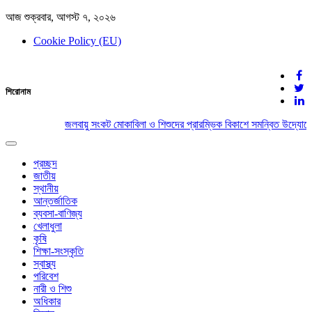
আজ শুক্রবার, আগস্ট ৭, ২০২৬
Cookie Policy (EU)
দেশের খবর
শিরোনাম
যুক্ত থাকুন দেশের সঙ্গে
জলবায়ু সংকট মোকাবিলা ও শিশুদের প্রারম্ভিক বিকাশে সমন্বিত উদ্যোগের
Toggle
navigation
প্রচ্ছদ
জাতীয়
স্থানীয়
আন্তর্জাতিক
ব্যবসা-বাণিজ্য
খেলাধুলা
কৃষি
শিক্ষা-সংস্কৃতি
স্বাস্থ্য
পরিবেশ
নারী ও শিশু
অধিকার