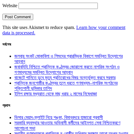
Website
This site uses Akismet to reduce spam.
Learn how your comment
data is processed.
সর্বশেষ
জলবায়ু সংকট মোকাবিলা ও শিশুদের প্রারম্ভিক বিকাশে সমন্বিত উদ্যোগের
আহ্বান
জবাবদিহি নিশ্চিতে প্রান্তিক কণ্ঠস্বর জোরালো করতে নাগরিক সংগঠন ও
গণমাধ্যমের সমন্বিত উদ্যোগের আহ্বান
বাজেটে পানিতে ডুবে মৃত্যু প্রতিরোধের বিষয় অন্তর্ভুক্ত করবে সরকার
প্রান্তিক জনগোষ্ঠীর কণ্ঠস্বর তুলে ধরতে গণমাধ্যম–নাগরিক সংগঠনের
শক্তিশালী ভূমিকার তাগিদ
ইলিশ রক্ষায় মধ্যরাত থেকে মাছ ধরায় ২ মাসের নিষেধাজ্ঞা
প্রবাস
ভিসার মেয়াদ-ফ্লাইট নিয়ে শঙ্কা, বিমানবন্দরে হাজারো প্রবাসী
সরকারি ব্যবস্থার আওতায় অভিবাসী কর্মীদের আইনগত সেবা নিশ্চিতকরণে
আলোচনা সভা
স্থানীয় গণমাধ্যমকে প্রান্তিক নৃ-গোষ্ঠীর অধিকার সুরক্ষায় আরো তৎপর হওয়ার