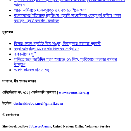
আহ্বান
আরব আমিরাতে দণ্ডপ্রাপ্ত ৫৭ বাংলাদেশিকে ক্ষমা
বাংলাদেশের ইতিবাচক ব্র্যান্ডিংয়ে প্রবাসী সাংবাদিকরা গুরুত্বপূর্ণ ভূমিকা পালন
করছেন: দুবাই কনসাল জেনারেল
মুক্তকথা
ভিসার মেয়াদ-ফ্লাইট নিয়ে শঙ্কা, বিমানবন্দরে হাজারো প্রবাসী
বন্যা আক্রান্ত ১১ জেলায় নিহতের সংখ্যা ৩১
রূপকথাদের ছুটি
পানিতে ডুবে প্রতিদিন প্রাণ হারাচ্ছে ৩২ শিশু, প্রতিরোধে দরকার কার্যকর
উদ্যোগ
স্মরণ: কামরুল হাসান মঞ্জু
সম্পাদক: মীর মাসরুর জামান
রেজিস্ট্রেশন নং: ২১১ | একটি সমষ্টি প্রকাশনা
|
www.somashte.org
ইমেইল:
desherkhobor.net@gmail.com
© দেশের খবর
Site developed by:
Jobayer Arman
, United Nations Online Volunteer Service