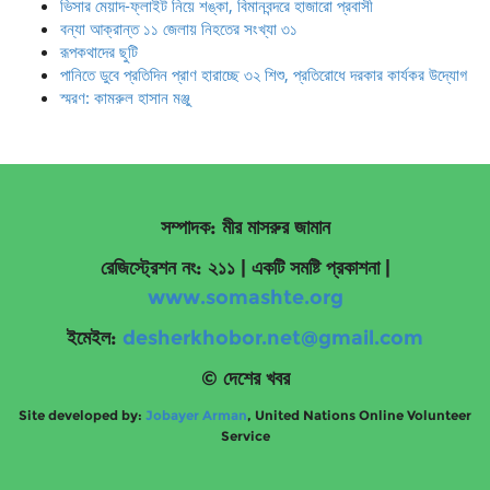
ভিসার মেয়াদ-ফ্লাইট নিয়ে শঙ্কা, বিমানবন্দরে হাজারো প্রবাসী
বন্যা আক্রান্ত ১১ জেলায় নিহতের সংখ্যা ৩১
রূপকথাদের ছুটি
পানিতে ডুবে প্রতিদিন প্রাণ হারাচ্ছে ৩২ শিশু, প্রতিরোধে দরকার কার্যকর উদ্যোগ
স্মরণ: কামরুল হাসান মঞ্জু
সম্পাদক: মীর মাসরুর জামান
রেজিস্ট্রেশন নং: ২১১ | একটি সমষ্টি প্রকাশনা
|
www.somashte.org
ইমেইল:
desherkhobor.net@gmail.com
© দেশের খবর
Site developed by:
Jobayer Arman
, United Nations Online Volunteer
Service