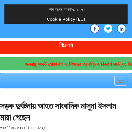
আজ বৃহঃবার, আগস্ট ৬, ২০২৬
Cookie Policy (EU)
দেশের খবর
যুক্ত থাকুন দেশের সঙ্গে
শিরোনাম
জলবায়ু সংকট মোকাবিলা ও শিশুদের প্রারম্ভিক বিকাশে সমন্বিত উদ্
Toggl
navig
সড়ক দুর্ঘটনায় আহত সাংবাদিক মাসুমা ইসলাম
মারা গেছেন
প্রকাশিতঃ
ফেব্রুয়ারি ১৮, ২০২৫