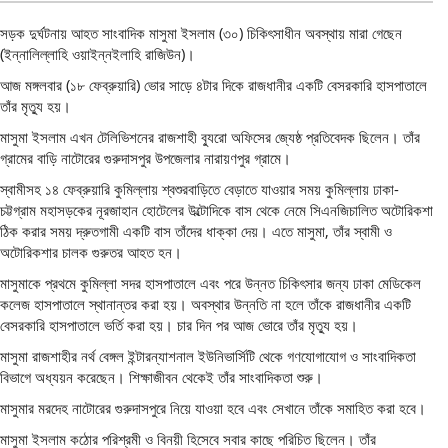
সড়ক দুর্ঘটনায় আহত সাংবাদিক মাসুমা ইসলাম (৩০) চিকিৎসাধীন অবস্থায় মারা গেছেন
(ইন্নালিল্লাহি ওয়াইন্নইলাহি রাজিউন)।
আজ মঙ্গলবার (১৮ ফেব্রুয়ারি) ভোর সাড়ে ৪টার দিকে রাজধানীর একটি বেসরকারি হাসপাতালে
তাঁর মৃত্যু হয়।
মাসুমা ইসলাম এখন টেলিভিশনের রাজশাহী ব্যুরো অফিসের জ্যেষ্ঠ প্রতিবেদক ছিলেন। তাঁর
গ্রামের বাড়ি নাটোরের গুরুদাসপুর উপজেলার নারায়ণপুর গ্রামে।
স্বামীসহ ১৪ ফেব্রুয়ারি কুমিল্লায় শ্বশুরবাড়িতে বেড়াতে যাওয়ার সময় কুমিল্লায় ঢাকা-
চট্টগ্রাম মহাসড়কের নূরজাহান হোটেলের উল্টোদিকে বাস থেকে নেমে সিএনজিচালিত অটোরিকশা
ঠিক করার সময় দ্রুতগামী একটি বাস তাঁদের ধাক্কা দেয়। এতে মাসুমা, তাঁর স্বামী ও
অটোরিকশার চালক গুরুতর আহত হন।
মাসুমাকে প্রথমে কুমিল্লা সদর হাসপাতালে এবং পরে উন্নত চিকিৎসার জন্য ঢাকা মেডিকেল
কলেজ হাসপাতালে স্থানান্তর করা হয়। অবস্থার উন্নতি না হলে তাঁকে রাজধানীর একটি
বেসরকারি হাসপাতালে ভর্তি করা হয়। চার দিন পর আজ ভোরে তাঁর মৃত্যু হয়।
মাসুমা রাজশাহীর নর্থ বেঙ্গল ইন্টারন্যাশনাল ইউনিভার্সিটি থেকে গণযোগাযোগ ও সাংবাদিকতা
বিভাগে অধ্যয়ন করেছেন। শিক্ষাজীবন থেকেই তাঁর সাংবাদিকতা শুরু।
মাসুমার মরদেহ নাটোরের গুরুদাসপুরে নিয়ে যাওয়া হবে এবং সেখানে তাঁকে সমাহিত করা হবে।
মাসুমা ইসলাম কঠোর পরিশ্রমী ও বিনয়ী হিসেবে সবার কাছে পরিচিত ছিলেন। তাঁর