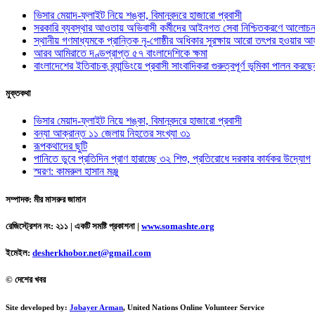
ভিসার মেয়াদ-ফ্লাইট নিয়ে শঙ্কা, বিমানবন্দরে হাজারো প্রবাসী
সরকারি ব্যবস্থার আওতায় অভিবাসী কর্মীদের আইনগত সেবা নিশ্চিতকরণে আলোচন
স্থানীয় গণমাধ্যমকে প্রান্তিক নৃ-গোষ্ঠীর অধিকার সুরক্ষায় আরো তৎপর হওয়ার আহ
আরব আমিরাতে দণ্ডপ্রাপ্ত ৫৭ বাংলাদেশিকে ক্ষমা
বাংলাদেশের ইতিবাচক ব্র্যান্ডিংয়ে প্রবাসী সাংবাদিকরা গুরুত্বপূর্ণ ভূমিকা পালন ক
মুক্তকথা
ভিসার মেয়াদ-ফ্লাইট নিয়ে শঙ্কা, বিমানবন্দরে হাজারো প্রবাসী
বন্যা আক্রান্ত ১১ জেলায় নিহতের সংখ্যা ৩১
রূপকথাদের ছুটি
পানিতে ডুবে প্রতিদিন প্রাণ হারাচ্ছে ৩২ শিশু, প্রতিরোধে দরকার কার্যকর উদ্যোগ
স্মরণ: কামরুল হাসান মঞ্জু
সম্পাদক: মীর মাসরুর জামান
রেজিস্ট্রেশন নং: ২১১ | একটি সমষ্টি প্রকাশনা
|
www.somashte.org
ইমেইল:
desherkhobor.net@gmail.com
© দেশের খবর
Site developed by:
Jobayer Arman
, United Nations Online Volunteer Service