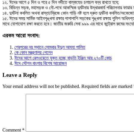
১২. ঈদের আগে ৫ দিন ও পরে ৫ দিন নদীতে বাল্কহেড চলাচল বন্ধ রাখতে হবে;
১৩. বিভিন্ন সড়ক, মহাসড়ক ও নৌ-পথে আকস্মিক দুর্ঘটনায় উদ্ধারকার্য পরিচালনায় ফায়ার সার
১৪. দুর্ঘটনা কবলিত অথবা রাস্তা/ব্রিজে কোন গাড়ি নষ্ট হলে দ্রুত দুর্ঘটনা কবলিত/অকেজ
১৫. ঈদের সময় সার্বিক আইনশৃঙ্খলা রক্ষার পাশাপাশি সড়কের শৃঙ্খলা রক্ষায় পুলিশ অধিদপ্তর
সাথে যোগাযোগ রক্ষা করতে হবে। জাতীয় জরুরি সেবা ৯৯৯ এর সাথে কন্ট্রোল রুমের সংযো
এরকম আরো সংবাদ:
শেরপুরের নয় স্থানে সোমবার ঈদুল আযহা পালিত
কে কোন মন্ত্রণালয় পেলেন
ঈদের আগে রেলওয়েতে যুক্ত হচ্ছে বাড়তি ইঞ্জিন আর ২৭০টি কোচ
ঈদে স্টেশন বাংলায় বিশেষ আয়োজন
Leave a Reply
Your email address will not be published.
Required fields are marked
Comment
*