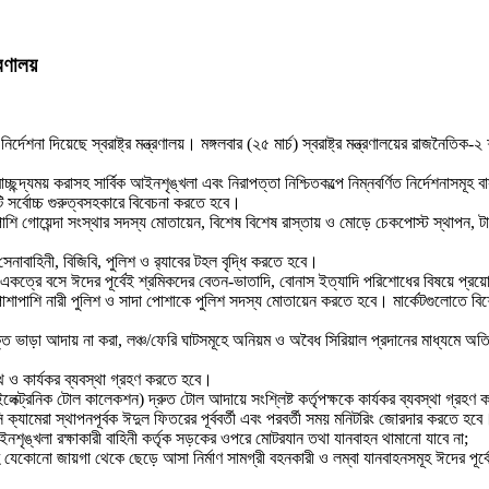
্রণালয়
র্দেশনা দিয়েছে স্বরাষ্ট্র মন্ত্রণালয়। মঙ্গলবার (২৫ মার্চ) স্বরাষ্ট্র মন্ত্রণালয়ের রাজনৈত
ছন্দ্যময় করাসহ সার্বিক আইনশৃঙ্খলা এবং নিরাপত্তা নিশ্চিতকল্পে নিম্নবর্ণিত নির্দেশনাসমূহ
ি সর্বোচ্চ গুরুত্বসহকারে বিবেচনা করতে হবে।
াশাপাশি গোয়েন্দা সংস্থার সদস্য মোতায়েন, বিশেষ বিশেষ রাস্তায় ও মোড়ে চেকপোস্ট স্থাপন, 
েনাবাহিনী, বিজিবি, পুলিশ ও র‍্যাবের টহল বৃদ্ধি করতে হবে।
ুলিশ একত্রে বসে ঈদের পূর্বেই শ্রমিকদের বেতন-ভাতাদি, বোনাস ইত্যাদি পরিশোধের বিষয়ে প্
পাশাপাশি নারী পুলিশ ও সাদা পোশাকে পুলিশ সদস্য মোতায়েন করতে হবে। মার্কেটগুলোতে বিশেষ 
রিক্ত ভাড়া আদায় না করা, লঞ্চ/ফেরি ঘাটসমূহে অনিয়ম ও অবৈধ সিরিয়াল প্রদানের মাধ্যমে অত
থ ও কার্যকর ব্যবস্থা গ্রহণ করতে হবে।
েক্ট্রনিক টোল কালেকশন) দ্রুত টোল আদায়ে সংশ্লিষ্ট কর্তৃপক্ষকে কার্যকর ব্যবস্থা গ্রহণ
ামেরা স্থাপনপূর্বক ঈদুল ফিতরের পূর্ববর্তী এবং পরবর্তী সময় মনিটরিং জোরদার করতে হবে।
ত আইনশৃঙ্খলা রক্ষাকারী বাহিনী কর্তৃক সড়কের ওপরে মোটরযান তথা যানবাহন থামানো যাবে না;
রসহ যেকোনো জায়গা থেকে ছেড়ে আসা নির্মাণ সামগ্রী বহনকারী ও লম্বা যানবাহনসমূহ ঈদের পূ