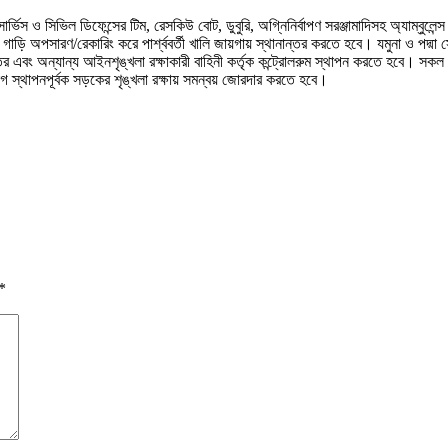
্ভিস ও সিভিল ডিফেন্সের টিম, রেসকিউ বোট, ডুবুরি, অগ্নিনির্বাপণ সরঞ্জামাদিসহ অ্যাম্বুল
ো গাড়ি অপসারণ/রেকারিং করে পার্শ্ববর্তী খালি জায়গায় স্থানান্তর করতে হবে। যমুনা ও পদ্ম
 এবং অন্যান্য আইনশৃঙ্খলা রক্ষাকারী বাহিনী কর্তৃক কন্ট্রোলরুম স্থাপন করতে হবে। সকল কন্
গ স্থাপনপূর্বক সড়কের শৃঙ্খলা রক্ষায় সমন্বয় জোরদার করতে হবে।
*