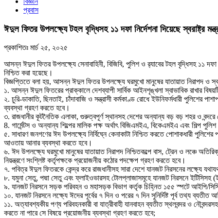
বিজ্ঞান
প্রবাস
ঈদুল ফিতর উপলক্ষ্যে টহল বৃদ্ধিসহ ১১ দফা নির্দেশনা দিয়েছে স্বরাষ্ট্র মন্ত
প্রকাশিতঃ
মার্চ ২৫, ২০২৫
আসন্ন ঈদুল ফিতর উপলক্ষ্যে সেনাবাহিনী, বিজিবি, পুলিশ ও র‍্যাবের টহল বৃদ্ধিসহ ১১ দফা নি
নিশ্চিত করা হয়েছে।
বিজ্ঞপ্তিতে বলা হয়, আসন্ন ঈদুল ফিতর উপলক্ষ্যে ঘরমুখো মানুষের যাতায়াত নিরাপদ ও স্বাচ্
১. আসন্ন ঈদুল ফিতরের প্রাক্কালে দেশব্যাপী সার্বিক আইনশৃঙ্খলা স্বাভাবিক রাখার বিষয়ট
২. চুরি-ডাকাতি, ছিনতাই, চাঁদাবাজি ও সন্ত্রাসী কর্মকাণ্ড রোধে ইউনিফর্মধারী পুলিশের প
ব্যবস্থা গ্রহণ করতে হবে।
৩. রাজধানীর কূটনৈতিক এলাকা, গুরুত্বপূর্ণ স্থানসহ দেশের অন্যান্য বড় বড় শহর ও বন্দরে স
8. গার্মেন্টস ও অন্যান্য শিল্পের মালিক পক্ষ অর্থাৎ বিজিএমইএ, বিকেএমইএ এবং শিল্প প
৫. সাধারণ জনগণের ঈদ উপলক্ষ্যে নির্বিঘ্নে কেনাকাটা নিশ্চিত করতে পোশাকধারী পুলিশের 
আওতায় আনার ব্যবস্থা করতে হবে।
৬. ঈদ উপলক্ষ্যে ঘরমুখো মানুষের যাতায়াত নিরাপদ নিশ্চিতকল্পে বাস, ট্রেন ও লঞ্চে অতি
নিয়ন্ত্রণে সংশ্লিষ্ট কর্তৃপক্ষকে প্রয়োজনীয় কঠোর পদক্ষেপ গ্রহণ করতে হবে।
৭. পবিত্র ঈদুল ফিতরকে কেন্দ্র করে রাজধানীসহ সারা দেশে যানজট নিরসনের লক্ষ্যে যথায
৮. যমুনা সেতু, পদ্মা সেতু এবং ফ্লাইওভারসহ টোলপ্লাজাসমূহে যানজট নিরসনে ইটিসিসহ (ইল
৯. যানজট নিরসনে সড়ক পরিবহন ও মহাসড়ক বিভাগ কর্তৃক চিহ্নিত ১৫৫ স্পটে আইপি/সিসি ক্য
১০. যানজট নিরসনে লক্ষ্যে ঈদের পূর্বের ৭ দিন ও পরের ৭ দিন সুনির্দিষ্ট পূর্ব তথ্য ব্যতী
১১. অত্যাবশ্যকীয় পণ্য পরিবহনকারী বা যাত্রীবাহী যানবাহন ব্যতীত স্থলবন্দর ও নৌবন্দ
করতে না পারে সে বিষয়ে প্রয়োজনীয় ব্যবস্থা গ্রহণ করতে হবে;