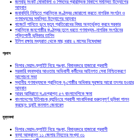
জলবায়ু সংকট মোকাবিলা ও শিশুদের প্রারম্ভিক বিকাশে সমন্বিত উদ্যোগের
আহ্বান
জবাবদিহি নিশ্চিতে প্রান্তিক কণ্ঠস্বর জোরালো করতে নাগরিক সংগঠন ও
গণমাধ্যমের সমন্বিত উদ্যোগের আহ্বান
বাজেটে পানিতে ডুবে মৃত্যু প্রতিরোধের বিষয় অন্তর্ভুক্ত করবে সরকার
প্রান্তিক জনগোষ্ঠীর কণ্ঠস্বর তুলে ধরতে গণমাধ্যম–নাগরিক সংগঠনের
শক্তিশালী ভূমিকার তাগিদ
ইলিশ রক্ষায় মধ্যরাত থেকে মাছ ধরায় ২ মাসের নিষেধাজ্ঞা
প্রবাস
ভিসার মেয়াদ-ফ্লাইট নিয়ে শঙ্কা, বিমানবন্দরে হাজারো প্রবাসী
সরকারি ব্যবস্থার আওতায় অভিবাসী কর্মীদের আইনগত সেবা নিশ্চিতকরণে
আলোচনা সভা
স্থানীয় গণমাধ্যমকে প্রান্তিক নৃ-গোষ্ঠীর অধিকার সুরক্ষায় আরো তৎপর হওয়ার
আহ্বান
আরব আমিরাতে দণ্ডপ্রাপ্ত ৫৭ বাংলাদেশিকে ক্ষমা
বাংলাদেশের ইতিবাচক ব্র্যান্ডিংয়ে প্রবাসী সাংবাদিকরা গুরুত্বপূর্ণ ভূমিকা পালন
করছেন: দুবাই কনসাল জেনারেল
মুক্তকথা
ভিসার মেয়াদ-ফ্লাইট নিয়ে শঙ্কা, বিমানবন্দরে হাজারো প্রবাসী
বন্যা আক্রান্ত ১১ জেলায় নিহতের সংখ্যা ৩১