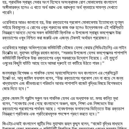
হয়, প্রাথমিক স্বাস্থ্য সেবার অংশ হিসেবে অসংক্রামক রোগ মোকাবেলায় বাংলাদেশ
অঙ্গীকারবদ্ধ হলেও এ খাতে অর্থ বরাদ্দ এবং বরাদ্দকৃত অর্থ ব্যবহারে সাফল্য দেখাতে
পারেনি।
ওয়েবিনারে আরও জানানো হয়, উচ্চ রক্তচাপের প্রকোপ মোকাবেলায় ইতোমধ্যে তৃণমূল
পর্যায়ে বিনামূল্যে এ রোগের ওষুধ প্রদানের কাজ শুরু হলেও উদ্বেগজনক এই পরিস্থিতি
নিয়ন্ত্রণে আনতে দেশের সকল কমিউনিটি ক্লিনিক ও উপজেলা স্বাস্থ্য কমপ্লেক্সে উচ্চ
রক্তচাপের ওষুধ নিশ্চিত করা জরুরি এবং এজন্য টেকসই অর্থায়ন প্রয়োজন।
ওয়েবিনারে স্বাস্থ্য অধিদপ্তরের কমিউনিটি বেইজড হেলথ কেয়ার (সিবিএইচসি) এর লাইন
ডিরেক্টর ডা. মুহাম্মদ হাবিবুর রহমান জানান, “সরকার উপজেলা হেলথ কমপ্লেক্সের পাশাপাশি
কমিউনিটি ক্লিনিকে উচ্চ রক্তচাপের ওষুধ সরবরাহের উদ্যোগ নিয়েছে। এই মুহূর্তে
ওষুধের কিছুটা ঘাটতি আছে তবে আমরা দ্রুতই তা কাটিয়ে উঠতে পারব।”
জনস্বাস্থ্য বিশেষজ্ঞ ও পাবলিক হেলথ অ্যাসোসিয়েশন অব বাংলাদেশ এর প্রেসিডেন্ট
ইলেক্ট ডা. আবু জামিল ফয়সাল বলেন, “উচ্চ রক্তচাপের প্রকোপ যেন না বাড়ে সে জন্য
খাদ্যাভ্যাস এবং জীবনাচরণে পরিবর্তন আনার পাশাপাশি বাজেট বৃদ্ধির বিষয়ে বিশেষভাবে
জোর দিতে হবে।”
ব্র্যাক জেমস পি গ্রান্টস স্কুল অব পাবলিক হেলথ এর অধ্যাপক ডা. মলয় কান্তি মৃধা
বলেন, “গবেষণায় দেখা গেছে বাংলাদেশে অঞ্চল, বয়স, শিক্ষা এবং লিঙ্গভেদে উচ্চ
রক্তচাপের প্রকোপের পার্থক্য আছে। গবেষণালব্ধ ফলাফলের ভিত্তিতে উচ্চ রক্তচাপ
নিয়ন্ত্রণে প্রতিকার এবং প্রতিরোধমূলক পদক্ষেপ গ্রহণ করতে হবে।”
জিএইচএআই বাংলাদেশ কান্ট্রি লিড মুহাম্মাদ রূহুল কুদ্দুস বলেন, “বাজেট বৃদ্ধির মাধ্যমে
উপজেলা হেলথ কমপ্লেক্স ও কমিউনিটি ক্লিনিকে উচ্চ রক্তচাপের ওষুধের সরবরাহ নিশ্চিত