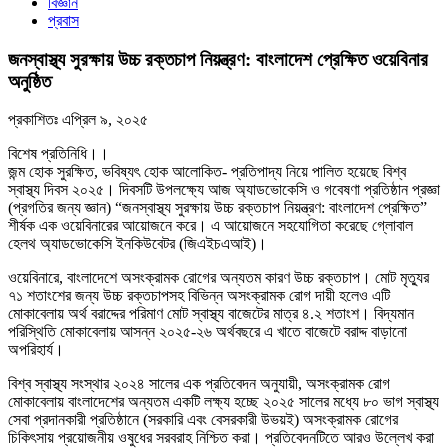
বিজ্ঞান
প্রবাস
জনস্বাস্থ্য সুরক্ষায় উচ্চ রক্তচাপ নিয়ন্ত্রণ: বাংলাদেশ প্রেক্ষিত ওয়েবিনার
অনুষ্ঠিত
প্রকাশিতঃ
এপ্রিল ৯, ২০২৫
বিশেষ প্রতিনিধি।।
জন্ম হোক সুরক্ষিত, ভবিষ্যৎ হোক আলোকিত- প্রতিপাদ্য নিয়ে পালিত হয়েছে বিশ্ব
স্বাস্থ্য দিবস ২০২৫। দিবসটি উপলক্ষ্যে আজ অ্যাডভোকেসি ও গবেষণা প্রতিষ্ঠান প্রজ্ঞা
(প্রগতির জন্য জ্ঞান) “জনস্বাস্থ্য সুরক্ষায় উচ্চ রক্তচাপ নিয়ন্ত্রণ: বাংলাদেশ প্রেক্ষিত”
শীর্ষক এক ওয়েবিনারের আয়োজনে করে। এ আয়োজনে সহযোগিতা করেছে গ্লোবাল
হেলথ অ্যাডভোকেসি ইনকিউবেটর (জিএইচএআই)।
ওয়েবিনারে, বাংলাদেশে অসংক্রামক রোগের অন্যতম কারণ উচ্চ রক্তচাপ। মোট মৃত্যুর
৭১ শতাংশের জন্য উচ্চ রক্তচাপসহ বিভিন্ন অসংক্রামক রোগ দায়ী হলেও এটি
মোকাবেলায় অর্থ বরাদ্দের পরিমাণ মোট স্বাস্থ্য বাজেটের মাত্র ৪.২ শতাংশ। বিদ্যমান
পরিস্থিতি মোকাবেলায় আসন্ন ২০২৫-২৬ অর্থবছরে এ খাতে বাজেটে বরাদ্দ বাড়ানো
অপরিহার্য।
বিশ্ব স্বাস্থ্য সংস্থার ২০২৪ সালের এক প্রতিবেদন অনুযায়ী, অসংক্রামক রোগ
মোকাবেলায় বাংলাদেশের অন্যতম একটি লক্ষ্য হচ্ছে ২০২৫ সালের মধ্যে ৮০ ভাগ স্বাস্থ্য
সেবা প্রদানকারী প্রতিষ্ঠানে (সরকারি এবং বেসরকারী উভয়ই) অসংক্রামক রোগের
চিকিৎসায় প্রয়োজনীয় ওষুধের সরবরাহ নিশ্চিত করা। প্রতিবেদনটিতে আরও উল্লেখ করা