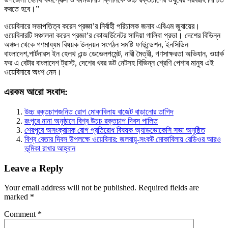
করতে হবে।”
ওয়েবিনারে সভাপতিত্ব করেন প্রজ্ঞা’র নির্বাহী পরিচালক জনাব এবিএম জুবায়ের।
ওয়েবিনারটি সঞ্চালনা করেন প্রজ্ঞা’র কোঅর্ডিনেটর সাদিয়া গালিবা প্রভা। দেশের বিভিন্ন
অঞ্চল থেকে গণমাধ্যম বিষয়ক উন্নয়ন সংগঠন সমষ্টি ফাউন্ডেশন, ইনসিডিন
বাংলাদেশ,পার্টনারস ইন হেলথ এন্ড ডেভেলপমেন্ট, নারী মৈত্রী, গণসাক্ষরতা অভিযান, ওয়ার্ক
ফর এ বেটার বাংলাদেশ ট্রাস্ট, দেশের খবর ডট নেটসহ বিভিন্ন শ্রেণি পেশার মানুষ এই
ওয়েবিনারে অংশ নেন।
এরকম আরো সংবাদ:
উচ্চ রক্তচাপজনিত রোগ মোকাবিলায় বাজেট বাড়ানোর তাগিদ
রংপুরে নানা অনুষ্ঠানে বিশ্ব উচচ রক্তচাপ দিবস পালিত
শেরপুরে অসংক্রামক রোগ প্রতিরোধ বিষয়ক অ্যাডভোকেসি সভা অনুষ্ঠিত
বিশ্ব বেতার দিবস উপলক্ষে ওয়েবিনার: জলবায়ু-সংকট মোকাবিলায় রেডিওর আরও
ভূমিকা রাখার আহ্বান
Leave a Reply
Your email address will not be published.
Required fields are
marked
*
Comment
*