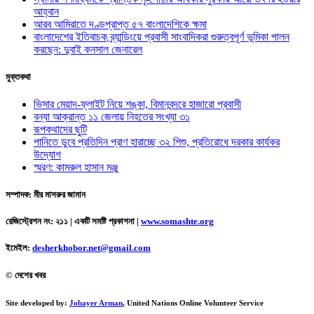
আহ্বান
আরব আমিরাতে দণ্ডপ্রাপ্ত ৫৭ বাংলাদেশিকে ক্ষমা
বাংলাদেশের ইতিবাচক ব্র্যান্ডিংয়ে প্রবাসী সাংবাদিকরা গুরুত্বপূর্ণ ভূমিকা পালন
করছেন: দুবাই কনসাল জেনারেল
মুক্তকথা
ভিসার মেয়াদ-ফ্লাইট নিয়ে শঙ্কা, বিমানবন্দরে হাজারো প্রবাসী
বন্যা আক্রান্ত ১১ জেলায় নিহতের সংখ্যা ৩১
রূপকথাদের ছুটি
পানিতে ডুবে প্রতিদিন প্রাণ হারাচ্ছে ৩২ শিশু, প্রতিরোধে দরকার কার্যকর
উদ্যোগ
স্মরণ: কামরুল হাসান মঞ্জু
সম্পাদক: মীর মাসরুর জামান
রেজিস্ট্রেশন নং: ২১১ | একটি সমষ্টি প্রকাশনা
|
www.somashte.org
ইমেইল:
desherkhobor.net@gmail.com
© দেশের খবর
Site developed by:
Jobayer Arman
, United Nations Online Volunteer Service