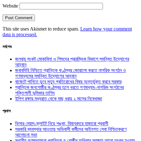
Website
This site uses Akismet to reduce spam.
Learn how your comment
data is processed.
সর্বশেষ
জলবায়ু সংকট মোকাবিলা ও শিশুদের প্রারম্ভিক বিকাশে সমন্বিত উদ্যোগের
আহ্বান
জবাবদিহি নিশ্চিতে প্রান্তিক কণ্ঠস্বর জোরালো করতে নাগরিক সংগঠন ও
গণমাধ্যমের সমন্বিত উদ্যোগের আহ্বান
বাজেটে পানিতে ডুবে মৃত্যু প্রতিরোধের বিষয় অন্তর্ভুক্ত করবে সরকার
প্রান্তিক জনগোষ্ঠীর কণ্ঠস্বর তুলে ধরতে গণমাধ্যম–নাগরিক সংগঠনের
শক্তিশালী ভূমিকার তাগিদ
ইলিশ রক্ষায় মধ্যরাত থেকে মাছ ধরায় ২ মাসের নিষেধাজ্ঞা
প্রবাস
ভিসার মেয়াদ-ফ্লাইট নিয়ে শঙ্কা, বিমানবন্দরে হাজারো প্রবাসী
সরকারি ব্যবস্থার আওতায় অভিবাসী কর্মীদের আইনগত সেবা নিশ্চিতকরণে
আলোচনা সভা
স্থানীয় গণমাধ্যমকে প্রান্তিক নৃ-গোষ্ঠীর অধিকার সুরক্ষায় আরো তৎপর হওয়ার