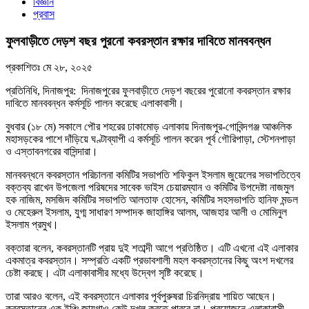
বিজ্ঞান
প্রবাস
ফুলবাড়ীতে দেড়শ বছর পুরনো কবরস্তান রক্ষার দাবিতে মানববন্ধন
প্রকাশিতঃ
মে ২৮, ২০২৫
প্রতিনিধি, দিনাজপুর: দিনাজপুরের ফুলবাড়ীতে দেড়শ বছরের পুরোনো কবরস্তান রক্ষার
দাবিতে মানববন্ধন কর্মসূচি পালন করেছে এলাকাবাসী।
বুধবার (১৮ মে) সকালে পৌর শহরের ঢাকামোড় এলাকায় দিনাজপুর-গোবিন্দগঞ্জ আঞ্চলিক
মহাসড়কের পাশে দাঁড়িয়ে ঘণ্টাব্যাপী এ কর্মসূচি পালন করেন পূর্ব গৌরিপাড়া, স্টেশনপাড়া
ও এস্তাবনগরের বাসিন্দারা।
মানববন্ধনে কবরস্তান পরিচালনা কমিটির সভাপতি শফিকুল ইসলাম জুয়েলের সভাপতিত্বে
বক্তব্য রাখেন উপজেলা পরিষদের সাবেক ভাইস চেয়ারম্যান ও কমিটির উপদেষ্টা নাজমুল
হক নাজিম, মসজিদ কমিটির সভাপতি আলতাফ হোসেন, কমিটির সহসভাপতি হানিফ মন্ডল
ও মেহেরুল ইসলাম, যুগ্ম সাধারণ সম্পাদক জাহাঙ্গির আলম, আজহার আলী ও মোমিনুল
ইসলাম প্রমুখ।
বক্তারা বলেন, কবরস্তানটি প্রায় দুই শতাব্দী আগে প্রতিষ্ঠিত। এটি এখনো এই এলাকার
একমাত্র কবরস্তান। সম্প্রতি একটি প্রভাবশালী মহল কবরস্তানের কিছু অংশ দখলের
চেষ্টা করছে। এটা এলাকাবাসীর মধ্যে উদ্বেগ সৃষ্টি করেছে।
তারা আরও বলেন, এই কবরস্তানে এলাকার পূর্বপুরুষরা চিরনিদ্রায় শায়িত আছেন।
কবরস্তানের এক ইঞ্চি জায়গাও কেউ দখল করতে পারবে না। প্রয়োজনে এলাকাবাসী