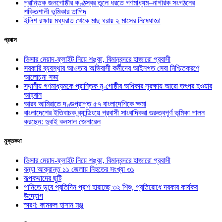
প্রান্তিক জনগোষ্ঠীর কণ্ঠস্বর তুলে ধরতে গণমাধ্যম–নাগরিক সংগঠনের
শক্তিশালী ভূমিকার তাগিদ
ইলিশ রক্ষায় মধ্যরাত থেকে মাছ ধরায় ২ মাসের নিষেধাজ্ঞা
প্রবাস
ভিসার মেয়াদ-ফ্লাইট নিয়ে শঙ্কা, বিমানবন্দরে হাজারো প্রবাসী
সরকারি ব্যবস্থার আওতায় অভিবাসী কর্মীদের আইনগত সেবা নিশ্চিতকরণে
আলোচনা সভা
স্থানীয় গণমাধ্যমকে প্রান্তিক নৃ-গোষ্ঠীর অধিকার সুরক্ষায় আরো তৎপর হওয়ার
আহ্বান
আরব আমিরাতে দণ্ডপ্রাপ্ত ৫৭ বাংলাদেশিকে ক্ষমা
বাংলাদেশের ইতিবাচক ব্র্যান্ডিংয়ে প্রবাসী সাংবাদিকরা গুরুত্বপূর্ণ ভূমিকা পালন
করছেন: দুবাই কনসাল জেনারেল
মুক্তকথা
ভিসার মেয়াদ-ফ্লাইট নিয়ে শঙ্কা, বিমানবন্দরে হাজারো প্রবাসী
বন্যা আক্রান্ত ১১ জেলায় নিহতের সংখ্যা ৩১
রূপকথাদের ছুটি
পানিতে ডুবে প্রতিদিন প্রাণ হারাচ্ছে ৩২ শিশু, প্রতিরোধে দরকার কার্যকর
উদ্যোগ
স্মরণ: কামরুল হাসান মঞ্জু