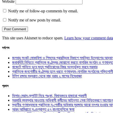
Website
Notify me of follow-up comments by email.
Notify me of new posts by email.
This site uses Akismet to reduce spam.
Learn how your comment data 
সর্বশেষ
জলবায়ু সংকট মোকাবিলা ও শিশুদের প্রারম্ভিক বিকাশে সমন্বিত উদ্যোগের আহ্বা
জবাবদিহি নিশ্চিতে প্রান্তিক কণ্ঠস্বর জোরালো করতে নাগরিক সংগঠন ও গণমাধ্য
বাজেটে পানিতে ডুবে মৃত্যু প্রতিরোধের বিষয় অন্তর্ভুক্ত করবে সরকার
প্রান্তিক জনগোষ্ঠীর কণ্ঠস্বর তুলে ধরতে গণমাধ্যম–নাগরিক সংগঠনের শক্তিশালী
ইলিশ রক্ষায় মধ্যরাত থেকে মাছ ধরায় ২ মাসের নিষেধাজ্ঞা
প্রবাস
ভিসার মেয়াদ-ফ্লাইট নিয়ে শঙ্কা, বিমানবন্দরে হাজারো প্রবাসী
সরকারি ব্যবস্থার আওতায় অভিবাসী কর্মীদের আইনগত সেবা নিশ্চিতকরণে আলোচন
স্থানীয় গণমাধ্যমকে প্রান্তিক নৃ-গোষ্ঠীর অধিকার সুরক্ষায় আরো তৎপর হওয়ার আহ
আরব আমিরাতে দণ্ডপ্রাপ্ত ৫৭ বাংলাদেশিকে ক্ষমা