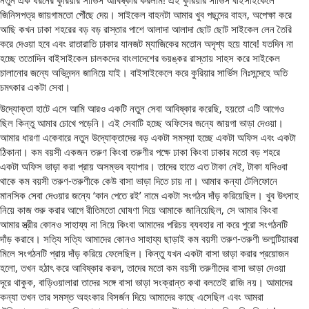
নতুন এক ধরনের কুরিয়ার সার্ভিস আবিষ্কার করলাম! এই কুরিয়ার সার্ভিস বাইসাইকেলে
জিনিসপত্র জায়গামতো পৌঁছে দেয়। সাইকেল বাহনটা আমার খুব পছন্দের বাহন, অপেক্ষা করে
আছি কখন ঢাকা শহরের বড় বড় রাস্তার পাশে আলাদা আলাদা ছোট ছোট সাইকেল লেন তৈরি
করে দেওয়া হবে এবং রাতারাতি ঢাকার যানজট ম্যাজিকের মতোন অদৃশ্য হয়ে যাবে! যতদিন না
হচ্ছে ততোদিন বাইসাইকেল চালকদের বাংলাদেশের ভয়ঙ্কর রাস্তায় সাহস করে সাইকেল
চালানোর জন্যে অভিনন্দন জানিয়ে যাই। বাইসাইকেলে করে কুরিয়ার সার্ভিস নিঃসন্দেহে অতি
চমৎকার একটা সেবা।
উদ্যোক্তা হাটে এসে আমি আরও একটি নতুন সেবা আবিষ্কার করেছি, হয়তো এটি আগেও
ছিল কিন্তু আমার চোখে পড়েনি। এই সেবাটি হচ্ছে অফিসের জন্যে জায়গা ভাড়া দেওয়া।
আমার ধারণা একেবারে নতুন উদ্যোক্তাদের বড় একটা সমস্যা হচ্ছে একটা অফিস এবং একটা
ঠিকানা। কম বয়সী একজন তরুণ কিংবা তরুণীর পক্ষে ঢাকা কিংবা ঢাকার মতো বড় শহরে
একটা অফিস ভাড়া করা প্রায় অসম্ভব ব্যাপার। তাদের হাতে এত টাকা নেই, টাকা যদিওবা
থাকে কম বয়সী তরুণ-তরুণীকে কেউ বাসা ভাড়া দিতে চায় না। আমার কন্যা টেলিফোনে
মানসিক সেবা দেওয়ার জন্যে ‘কান পেতে রই’ নামে একটা সংগঠন দাঁড় করিয়েছিল। খুব উৎসাহ
নিয়ে কাজ শুরু করার আগে রীতিমতো ঘোষণা দিয়ে আমাকে জানিয়েছিল, সে আমার কিংবা
আমার স্ত্রীর কোনও সাহায্য না নিয়ে কিংবা আমাদের পরিচয় ব্যবহার না করে পুরো সংগঠনটি
দাঁড় করাবে। সত্যি সত্যি আমাদের কোনও সাহায্য ছাড়াই কম বয়সী তরুণ-তরুণী ভলান্টিয়াররা
মিলে সংগঠনটি প্রায় দাঁড় করিয়ে ফেলেছিল। কিন্তু যখন একটা বাসা ভাড়া করার প্রয়োজন
হলো, তখন হঠাৎ করে আবিষ্কার করল, তাদের মতো কম বয়সী তরুণীদের বাসা ভাড়া দেওয়া
দূরে থাকুক, বাড়িওয়ালারা তাদের সঙ্গে বাসা ভাড়া সংক্রান্ত কথা বলতেই রাজি নয়। আমাদের
কন্যা তখন তার সমস্ত অহংকার বিসর্জন দিয়ে আমাদের কাছে এসেছিল এবং আমরা