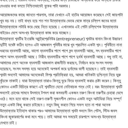
দেওয়ার কথা বলতে নিশ্চিতভাবেই বুকের পাটা দরকার।
আয়োজকদের কাছে জানতে পারলাম, তারা যেখানে এই হাটের আয়োজন করেছেন সেই জায়গাটা
খুব বড় নয়। তাই বাধ্য হয়ে শত শত উদ্যোক্তার ভেতর থেকে মাত্র চল্লিশ জনের মতো
উদ্যোক্তাকে লটারি করে বেছে নিতে হয়েছে। এখানকার এই গোটা চল্লিশেক উদ্যোক্তার
বাইরেও দেশে অসংখ্য উদ্যোক্তা কাজ করে যাচ্ছেন।
উদ্যোক্তা শব্দটির ইংরেজি আন্ট্রেপ্রেনিউর (entrepreneur) শব্দটার বানান কিংবা উচ্চারণ
দুটিই যথেষ্ট কঠিন হলেও এটা আজকাল পৃথিবীর মাঝে খুব প্রচলিত একটা শব্দ। পৃথিবীতে নানা
ধরনের ব্যবসায়ী আছে, ভালো ব্যবসায়ীর পাশে পাশে মন্দ ব্যবসায়ী আছে, সৎ ব্যবসায়ীর পাশে
পাশে অসৎ ব্যবসায়ী আছে। নিরীহ ব্যবসায়ীর পাশে পাশে দুর্ধর্ষ ব্যবসায়ী আছে। শুধু তাই না,
আমাদের দেশে অনেক ব্যবসায়ী আজকাল রাজনীতি করছেন, নির্বাচন করে সংসদ সদস্য
হয়েছেন, সংসদ সদস্য হয়ে অনেকেই অপকর্ম করে দুর্নামের ভাগী হয়েছেন। তাই ব্যবসায়ী
শব্দটা শুনলেই আমাদের অনেকেরই মিশ্র প্রতিক্রিয়া হয়, আমরা খানিকটা দুশ্চিন্তা নিয়ে ভুরু
কুঁচকে তাকাই। যারা উদ্যোক্তা তারাও কিন্তু ঘুরে ফিরে ব্যবসাই করার চেষ্টা করেন। কিন্তু
কোনও একটি বিচিত্র কারণে এই শব্দটিতে যেনো নেতিবাচক গন্ধ নেই। বরং উদ্যোক্তা শব্দটি
শুনলেই চোখের সামনে উৎসাহে টগবগ করা কমবয়সী একজন তরুণ কিংবা তরুণীর চেহারা ভেসে
ওঠে। মনে হতে থাকে সেই তরুণ-তরুণী সৃজনশীল কোনও একটা নতুন আইডিয়া নিয়ে সম্পূর্ণ
নতুন একটা কিছু করতে চাইছেন। নতুন কিছু করতে গিয়ে সফল হতে না পারা অনেক
উদ্যোক্তার ইতিহাস থাকার পরও আমাদের উদ্যোক্তা শব্দটা শুনলে বিল গেটস, স্টিভ জবস
কিংবা জুকারবার্গের কথা মনে পড়ে। তাই আমরা সব সময়েই চারপাশে অসংখ্য উদ্যোক্তা
দেখতে চাই।