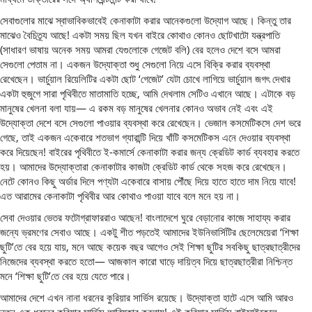
সেবাগুলোর মাঝে স্বাভাবিকভাবেই কেনাকাটা করার আনেকগুলো উদ্যোগ আছে। কিন্তু তার
মাঝেও বৈচিত্র্য আছে! একটা সময় ছিল যখন বাইরে কোথাও কোনও ছোটখাটো যন্ত্রপাতি
(সাধারণ ভাষায় অনেক সময় আমরা যেগুলোকে গেজেট বলি) বের হলেও দেশে বসে আমরা
সেগুলো পেতাম না। একজন উদ্যোক্তা শুধু সেগুলো নিয়ে এসে বিক্রি করার ব্যবস্থা
রেখেছেন। ভার্চুয়াল রিয়েলিটির একটা ছোট ‘গেজেট’ যেটা চোখে লাগিয়ে ভার্চুয়াল জগৎ দেখার
একটা হুজুগে সারা পৃথিবীতে মাতামাতি হচ্ছে, আমি দেখলাম সেটিও এখানে আছে। এটাকে বড়
মানুষের খেলনা বলা যায়— এ রকম বড় মানুষের খেলনার কোনও অভাব নেই এবং এই
উদ্যোক্তা দেশে বসে সেগুলো পাওয়ার ব্যবস্থা করে রেখেছেন। ভেজাল কসমেটিকসে দেশ ভরে
গেছে, তাই একজন একেবারে শতভাগ গ্যারান্টি দিয়ে খাঁটি কসমেটিকস এনে দেওয়ার ব্যবস্থা
করে দিয়েছেন! বাইরের পৃথিবীতে ই-কমার্সে কেনাকাটা করার জন্য ক্রেডিট কার্ড ব্যবহার করতে
হয়। আমাদের উদ্যোক্তারা কেনাকাটার কাজটা ক্রেডিট কার্ড থেকে সহজ করে রেখেছেন।
নেটে কোনও কিছু অর্ডার দিলে পণ্যটা একেবারে বাসায় পৌঁছে দিয়ে হাতে হাতে দাম নিয়ে যাবে!
এত আরামের কেনাকাটা পৃথিবীর আর কোথাও পাওয়া যাবে বলে মনে হয় না।
সেবা দেওয়ার ভেতর ফটোগ্রাফাররাও আছেন! বাংলাদেশে ঘুরে বেড়ানোর কাজে সাহায্য করার
জন্যে ভ্রমণের সেবাও আছে। একটু শীত পড়তেই আমাদের ইউনিভার্সিটির ছেলেমেয়েরা ‘শিক্ষা
ছুটি’তে বের হয়ে যায়, মনে আছে কয়েক বছর আগেও সেই শিক্ষা ছুটির সবকিছু ছাত্রছাত্রীদের
নিজেদের ব্যবস্থা করতে হতো— আজকাল কারো ঘাড়ে দায়িত্ব দিয়ে ছাত্রছাত্রীরা নিশ্চিন্ত
মনে ‘শিক্ষা ছুটি’তে বের হয়ে যেতে পারে।
আমাদের দেশে এখন নানা ধরনের কুরিয়ার সার্ভিস রয়েছে। উদ্যোক্তা হাটে এসে আমি আরও