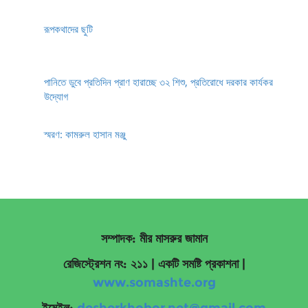
রূপকথাদের ছুটি
পানিতে ডুবে প্রতিদিন প্রাণ হারাচ্ছে ৩২ শিশু, প্রতিরোধে দরকার কার্যকর
উদ্যোগ
স্মরণ: কামরুল হাসান মঞ্জু
সম্পাদক: মীর মাসরুর জামান
রেজিস্ট্রেশন নং: ২১১ | একটি সমষ্টি প্রকাশনা
|
www.somashte.org
ইমেইল:
desherkhobor.net@gmail.com