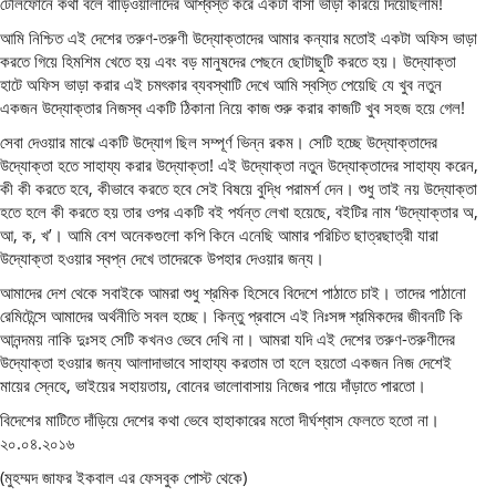
টেলিফোনে কথা বলে বাড়িওয়ালাদের আশ্বস্ত করে একটা বাসা ভাড়া করিয়ে দিয়েছিলাম!
আমি নিশ্চিত এই দেশের তরুণ-তরুণী উদ্যোক্তাদের আমার কন্যার মতোই একটা অফিস ভাড়া
করতে গিয়ে হিমশিম খেতে হয় এবং বড় মানুষদের পেছনে ছোটাছুটি করতে হয়। উদ্যোক্তা
হাটে অফিস ভাড়া করার এই চমৎকার ব্যবস্থাটি দেখে আমি স্বস্তি পেয়েছি যে খুব নতুন
একজন উদ্যোক্তার নিজস্ব একটি ঠিকানা নিয়ে কাজ শুরু করার কাজটি খুব সহজ হয়ে গেল!
সেবা দেওয়ার মাঝে একটি উদ্যোগ ছিল সম্পূর্ণ ভিন্ন রকম। সেটি হচ্ছে উদ্যোক্তাদের
উদ্যোক্তা হতে সাহায্য করার উদ্যোক্তা! এই উদ্যোক্তা নতুন উদ্যোক্তাদের সাহায্য করেন,
কী কী করতে হবে, কীভাবে করতে হবে সেই বিষয়ে বুদ্ধি পরামর্শ দেন। শুধু তাই নয় উদ্যোক্তা
হতে হলে কী করতে হয় তার ওপর একটি বই পর্যন্ত লেখা হয়েছে, বইটির নাম ‘উদ্যোক্তার অ,
আ, ক, খ’। আমি বেশ অনেকগুলো কপি কিনে এনেছি আমার পরিচিত ছাত্রছাত্রী যারা
উদ্যোক্তা হওয়ার স্বপ্ন দেখে তাদেরকে উপহার দেওয়ার জন্য।
আমাদের দেশ থেকে সবাইকে আমরা শুধু শ্রমিক হিসেবে বিদেশে পাঠাতে চাই। তাদের পাঠানো
রেমিটেন্সে আমাদের অর্থনীতি সবল হচ্ছে। কিন্তু প্রবাসে এই নিঃসঙ্গ শ্রমিকদের জীবনটি কি
আনন্দময় নাকি দুঃসহ সেটি কখনও ভেবে দেখি না। আমরা যদি এই দেশের তরুণ-তরুণীদের
উদ্যোক্তা হওয়ার জন্য আলাদাভাবে সাহায্য করতাম তা হলে হয়তো একজন নিজ দেশেই
মায়ের স্নেহে, ভাইয়ের সহায়তায়, বোনের ভালোবাসায় নিজের পায়ে দাঁড়াতে পারতো।
বিদেশের মাটিতে দাঁড়িয়ে দেশের কথা ভেবে হাহাকারের মতো দীর্ঘশ্বাস ফেলতে হতো না।
২০.০৪.২০১৬
(মুহম্মদ জাফর ইকবাল এর ফেসবুক পোস্ট থেকে)