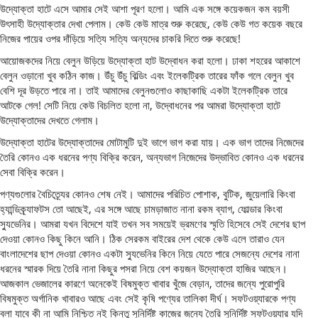
উদ্যোক্তা হাটে এসে আমার সেই আশা পূরণ হলো। আমি এক সঙ্গে কয়েকজন কম বয়সী
উৎসাহী উদ্যোক্তার দেখা পেলাম। কেউ কেউ মাত্র শুরু করেছে, কেউ কেউ গত কয়েক বছরে
নিজের পায়ের ওপর দাঁড়িয়ে সত্যি সত্যি অন্যদের চাকরি দিতে শুরু করেছে!
আয়োজকদের নিয়ে বেলুন উড়িয়ে উদ্যোক্তা হাট উদ্বোধন করা হলো। ঢাকা শহরের আকাশে
বেলুন ওড়ানো খুব কঠিন কাজ। উঁচু উঁচু বিল্ডিং এবং ইলেকট্রিক তারের ফাঁক গলে বেলুন খুব
বেশি দূর উড়তে পারে না। তাই আমাদের বেলুনগুলোও কাছাকাছি একটা ইলেকট্রিক তারে
আটকে গেল! সেটি নিয়ে কেউ বিচলিত হলো না, উদ্বোধনের পর আমরা উদ্যোক্তা হাটে
উদ্যোক্তাদের দেখতে গেলাম।
উদ্যোক্তা হাটের উদ্যোক্তাদের মোটামুটি দুই ভাগে ভাগ করা যায়। এক ভাগ তাদের নিজেদের
তৈরি কোনও এক ধরনের পণ্য বিক্রি করেন, অন্যভাগ নিজেদের উদ্ভাবিত কোনও এক ধরনের
সেবা বিক্রি করেন।
পণ্যগুলোর বৈচিত্র্যের কোনও শেষ নেই। আমাদের পরিচিত পোশাক, বুটিক, জুয়েলারি কিংবা
হ্যান্ডিক্র্যাফটস তো আছেই, এর সঙ্গে আছে চামড়াজাত নানা রকম ব্যাগ, ফোল্ডার কিংবা
স্যুভেনির। আমরা যখন বিদেশে যাই তখন সব সময়েই ভ্রমণের স্মৃতি হিসেবে সেই দেশের ছাপ
দেওয়া কোনও কিছু কিনে আনি। ঠিক সেরকম বাইরের দেশ থেকে কেউ এলে তারাও যেন
বাংলাদেশের ছাপ দেওয়া কোনও একটা স্যুভেনির কিনে নিয়ে যেতে পারে সেজন্যে দেশের নানা
ধরনের স্মারক দিয়ে তৈরি নানা কিছুর পসরা নিয়ে বেশ কয়জন উদ্যোক্তা হাজির আছেন।
আজকাল ভেজালের কারণে অনেকেই বিষমুক্ত খাবার খুঁজে বেড়ান, তাদের জন্যে পুরোপুরি
বিষমুক্ত অর্গানিক খাবারও আছে এবং সেই কৃষি পণ্যের তালিকা দীর্ঘ। সফটওয়্যারকে পণ্য
বলা যাবে কী না আমি নিশ্চিত নই কিন্তু সুনির্দিষ্ট কাজের জন্যে তৈরি সুনির্দিষ্ট সফটওয়্যার যদি