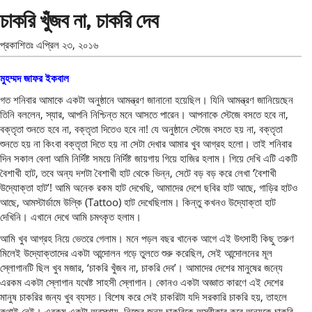
চাকরি খুঁজব না, চাকরি দেব
প্রকাশিতঃ
এপ্রিল ২৩, ২০১৬
মুহম্মদ জাফর ইকবাল
গত শনিবার আমাকে একটা অনুষ্ঠানে আমন্ত্রণ জানানো হয়েছিল। যিনি আমন্ত্রণ জানিয়েছেন
তিনি বললেন, স্যার, আপনি নিশ্চিন্ত মনে আসতে পারেন। আপনাকে স্টেজে বসতে হবে না,
বক্তৃতা শুনতে হবে না, বক্তৃতা দিতেও হবে না! যে অনুষ্ঠানে স্টেজে বসতে হয় না, বক্তৃতা
শুনতে হয় না কিংবা বক্তৃতা দিতে হয় না সেটা দেখার আমার খুব আগ্রহ হলো। তাই শনিবার
দিন সকাল বেলা আমি নির্দিষ্ট সময়ে নির্দিষ্ট জায়গায় গিয়ে হাজির হলাম। গিয়ে দেখি এটি একটি
বৈশাখী হাট, তবে অন্য দশটা বৈশাখী হাট থেকে ভিন্ন, সেটে বড় বড় করে লেখা ‘বৈশাখী
উদ্যোক্তা হাট’! আমি অনেক রকম হাট দেখেছি, আমাদের দেশে ছবির হাট আছে, গাড়ির হাটও
আছে, আমস্টার্ডামে উল্কি (Tattoo) হাট দেখেছিলাম। কিন্তু কখনও উদ্যোক্তা হাট
দেখিনি। এখানে দেখে আমি চমৎকৃত হলাম।
আমি খুব আগ্রহ নিয়ে ভেতরে গেলাম। মনে পড়ল বছর খানেক আগে এই উৎসাহী কিছু তরুণ
মিলেই উদ্যোক্তাদের একটা আন্দোলন গড়ে তুলতে শুরু করেছিল, সেই আন্দোলনের মূল
স্লোগানটি ছিল খুব মজার, ‘চাকরি খুঁজব না, চাকরি দেব’। আমাদের দেশের মানুষের জন্যে
এরকম একটা স্লোগান যথেষ্ট সাহসী স্লোগান। কোনও একটা অজ্ঞাত কারণে এই দেশের
মানুষ চাকরির জন্য খুব ব্যস্ত। বিশেষ করে সেই চাকরিটা যদি সরকারি চাকরি হয়, তাহলে
কথাই নেই। এরকম একটা অবস্থায়, নিজের জন্য চাকরিকে অস্বীকার করে অন্যকে চাকরি