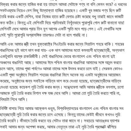
বিক্রয় করার জন্যে হাজির করা হয় তাহলে আমরা সেটাকে পণ্য না বলি কেমন করে? এ ধরনের
সফটওয়্যার নিয়েও বেশ কিছু উদ্যোক্তা হাজির হয়েছেন। একটি খুব মজার পণ্য ছিল রুটি
তৈরি করার একটি মেশিন, যারা নিজের হাতে রুটি বেলার চেষ্টা করেছে শুধু তারাই জানে কাজটি
কত কঠিন। কিন্তু এই মেশিনটি দিয়ে প্রতিবারই নিখুঁতভাবে পুরোপুরি গোল রুটি বানানো যায়!
মেশিনটি দেখে আমার প্রায় তিন যুগ আগের একটি স্মৃতি মনে পড়ে গেল। এই লেখাটির সঙ্গে
সেই স্মৃতি পুরোপুরি অপ্রাসঙ্গিক তারপরও সেটা না বলে পারছি না।
আমি এবং আমার স্ত্রী তখন যুক্তরাষ্ট্রে পিএইচডি করার জন্যে সিয়াটল শহরে থাকি। শহরের
বাঙালিদের দুই ভাগে ভাগ করা যায়- এক ভাগ আমাদের মতো কমবয়সী ছাত্রছাত্রী, অন্যভাগ
একটুখানি বয়স্ক চাকরিজীবী। সেই বাঙালিদের ভেতর বাংলাদেশ এবং পশ্চিম বাংলা দুই
অঞ্চলের বাঙালিই আছে। আমাদের ঈদে পশ্চিম বাংলার বাঙালিরা আমাদের সঙ্গে আনন্দ করতে
চলে আসে, তাদের পূজা পার্বণেও আমরা তাদের সঙ্গে উৎসব করতে চলে যাই। সেরকম কোনও
একটি পূজা অনুষ্ঠানে সিয়াটল শহরের বাঙালিরা মিলে অনেক বড় একটা অনুষ্ঠানের আয়োজন
করেছে, অনুষ্ঠানের জন্য সবাইকে দায়িত্ব ভাগ করে দেওয়া হয়েছে, ছাত্রছাত্রীদের দায়িত্ব
দেওয়া হয়েছে কয়েকশ লুচি তৈরি করার জন্য। সন্ধ্যেবেলা আমি আমার স্ত্রীকে বললাম, চলো
আজকে লুচি তৈরি করার বিশাল দক্ষ যজ্ঞ দেখে আসি। আমরা তো লুচি তৈরি করতে পারি না,
বিষয়টা শিখে আসি।
নির্দিষ্ট বাসায় গিয়ে আমার আক্কেল গুড়ুম, বিশ্ববিদ্যালয়ের বাংলাদেশ এবং পশ্চিম বাংলার সব
ছাত্রছাত্রী লুচি তৈরি করার জন্যে চলে এসেছে। কিন্তু তাদের কেউই জীবনে কখনও লুচি
তৈরি করেনি। কীভাবে তৈরি করতে হয় সেটাও তারা জানে না। সবচেয়ে আতঙ্কের ব্যাপার
সবাই আমার জন্য অপেক্ষা করছে, আমার নেতৃত্বে তারা এই লুচি তৈরি প্রজেক্টে ঝাঁপিয়ে