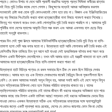
পড়বে। কোনও উপায় না দেখে আমি প্রবাসী বাঙালির অমূল্য গ্রন্থ সিদ্দিকা কবীরের রান্নার
বই নিয়ে লুচি তৈরির কাজে লেগে গেলাম। কিছুক্ষণের মধ্যেই আমরা আবিষ্কার করলাম
যতভাবেই চেষ্টা করা হোক লুচি কোনওভাবেই গোল হতে চায় না। বিজ্ঞান এবং ইঞ্জিনিয়ারিংয়ের
বড় বড় বিষয়ের পিএইচডি করতে থাকা ছাত্রছাত্রীরা নানা বিষয়ে গবেষণা করতে শিখেছে।
কিন্তু শত গবেষণা করেও তখন কেউ গোলাকৃতির লুচি তৈরি করতে পারছিল না। আমাদের লুচি
পৃথিবীর নানা দেশের ম্যাপের আকৃতি নিতে শুরু করল এবং আমরা একসময় হাল ছেড়ে দিয়ে
তাতেই সন্তুষ্ট থাকলাম।
পরের দিন সেই পূজা উত্সবে আমাদের ইউনিভার্সিটির ছাত্রছাত্রীদের তৈরি লুচি নিয়ে যা হাসি-
তামাশা হলো সেটি আর বলার মতো না। উদ্যোক্তা হাটে আমি গোলাকার রুটি তৈরি করার এই
মেশিনটির দিকে তাকিয়ে তিন যুগ আগে ঘটে যাওয়া সেই হৃদয়বিদারক ঘটনার কথা স্মরণ করে
বিশাল একটা দীর্ঘশ্বাস ফেলেছিলাম। তখন যদি আমার হাতে এই যন্ত্রটি থাকতো তা হলে কেউ
আমাদের মতো ছাত্রছাত্রীদের নিয়ে হাসি-তামাশা করতে পারত না!
উদ্যোক্তা হাটে বিচিত্র পণ্যের যে রকম সমাহার ছিল ঠিক সে রকম ছিল বিচিত্র সেবার
সমাহার। আমার মনে হয় এক হিসাবে সেবাগুলোর মাঝেই বৈচিত্র্য কিংবা সৃজনশীলতা ছিল
বেশি। যে রকম আমাদের সবারই অসুখ বিসুখ হয়, আমরা সবাই জানি এই দেশে অসুখ বিসুখ
হলে সত্যিকারের চিকিৎসা পেতে হলে নিজের পরিচিত ডাক্তার থাকতে হয়। যাদের
ব্যক্তিগতভাবে পরিচিত ডাক্তার নেই তাদের জীবনে কী ধরনের ভয়ঙ্কর অভিজ্ঞতা হতে পারে
আমার কাছে তার বিশাল একটা তালিকা আছে! সম্ভবত সেই ধরনের অভিজ্ঞতার ভেতর দিয়ে
যাওয়া কোনও একজন উদ্যোক্তা সঠিক এবং সত্যিকারের ডাক্তারের সঙ্গে অ্যাপয়েন্টমেন্ট
পাওয়ার জন্যে একটি ব্যবস্থা করে রেখেছে, দেশের যে কোনও জায়গায় ফোন কিংবা নেটের
মাধ্যমে ডাক্তারের সঙ্গে অ্যাপয়েন্টমেন্ট করা যাবে!