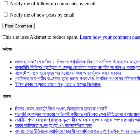
Notify me of follow-up comments by email.
Notify me of new posts by email.
This site uses Akismet to reduce spam.
Learn how your comment data 
সর্বশেষ
জলবায়ু সংকট মোকাবিলা ও শিশুদের প্রারম্ভিক বিকাশে সমন্বিত উদ্যোগের আহ্বা
জবাবদিহি নিশ্চিতে প্রান্তিক কণ্ঠস্বর জোরালো করতে নাগরিক সংগঠন ও গণমাধ্য
বাজেটে পানিতে ডুবে মৃত্যু প্রতিরোধের বিষয় অন্তর্ভুক্ত করবে সরকার
প্রান্তিক জনগোষ্ঠীর কণ্ঠস্বর তুলে ধরতে গণমাধ্যম–নাগরিক সংগঠনের শক্তিশালী
ইলিশ রক্ষায় মধ্যরাত থেকে মাছ ধরায় ২ মাসের নিষেধাজ্ঞা
প্রবাস
ভিসার মেয়াদ-ফ্লাইট নিয়ে শঙ্কা, বিমানবন্দরে হাজারো প্রবাসী
সরকারি ব্যবস্থার আওতায় অভিবাসী কর্মীদের আইনগত সেবা নিশ্চিতকরণে আলোচন
স্থানীয় গণমাধ্যমকে প্রান্তিক নৃ-গোষ্ঠীর অধিকার সুরক্ষায় আরো তৎপর হওয়ার আহ
আরব আমিরাতে দণ্ডপ্রাপ্ত ৫৭ বাংলাদেশিকে ক্ষমা
বাংলাদেশের ইতিবাচক ব্র্যান্ডিংয়ে প্রবাসী সাংবাদিকরা গুরুত্বপূর্ণ ভূমিকা পালন ক