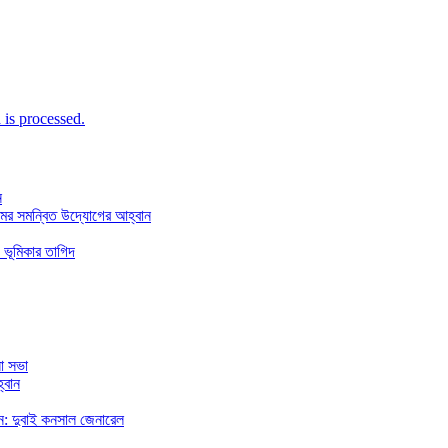
is processed.
ন
মের সমন্বিত উদ্যোগের আহ্বান
 ভূমিকার তাগিদ
া সভা
্বান
রছেন: দুবাই কনসাল জেনারেল