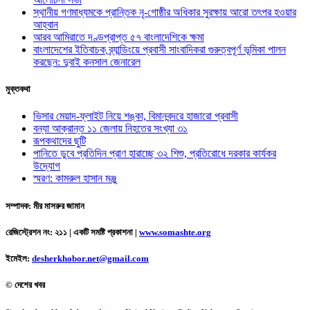
স্থানীয় গণমাধ্যমকে প্রান্তিক নৃ-গোষ্ঠীর অধিকার সুরক্ষায় আরো তৎপর হওয়ার
আহ্বান
আরব আমিরাতে দণ্ডপ্রাপ্ত ৫৭ বাংলাদেশিকে ক্ষমা
বাংলাদেশের ইতিবাচক ব্র্যান্ডিংয়ে প্রবাসী সাংবাদিকরা গুরুত্বপূর্ণ ভূমিকা পালন
করছেন: দুবাই কনসাল জেনারেল
মুক্তকথা
ভিসার মেয়াদ-ফ্লাইট নিয়ে শঙ্কা, বিমানবন্দরে হাজারো প্রবাসী
বন্যা আক্রান্ত ১১ জেলায় নিহতের সংখ্যা ৩১
রূপকথাদের ছুটি
পানিতে ডুবে প্রতিদিন প্রাণ হারাচ্ছে ৩২ শিশু, প্রতিরোধে দরকার কার্যকর
উদ্যোগ
স্মরণ: কামরুল হাসান মঞ্জু
সম্পাদক: মীর মাসরুর জামান
রেজিস্ট্রেশন নং: ২১১ | একটি সমষ্টি প্রকাশনা
|
www.somashte.org
ইমেইল:
desherkhobor.net@gmail.com
© দেশের খবর