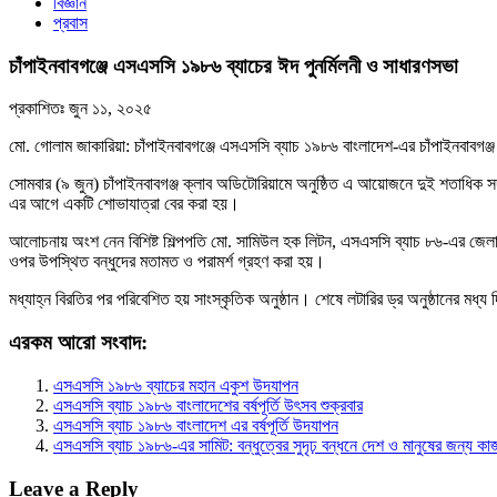
বিজ্ঞান
প্রবাস
চাঁপাইনবাবগঞ্জে এসএসসি ১৯৮৬ ব্যাচের ঈদ পুনর্মিলনী ও সাধারণসভা
প্রকাশিতঃ
জুন ১১, ২০২৫
মো. গোলাম জাকারিয়া: চাঁপাইনবাবগঞ্জে এসএসসি ব্যাচ ১৯৮৬ বাংলাদেশ-এর চাঁপাইনবাবগঞ্
সোমবার (৯ জুন) চাঁপাইনবাবগঞ্জ ক্লাব অডিটোরিয়ামে অনুষ্ঠিত এ আয়োজনে দুই শতাধি
এর আগে একটি শোভাযাত্রা বের করা হয়।
আলোচনায় অংশ নেন বিশিষ্ট শিল্পপতি মো. সামিউল হক লিটন, এসএসসি ব্যাচ ৮৬-এর জেল
ওপর উপস্থিত বন্ধুদের মতামত ও পরামর্শ গ্রহণ করা হয়।
মধ্যাহ্ন বিরতির পর পরিবেশিত হয় সাংস্কৃতিক অনুষ্ঠান। শেষে লটারির ড্র অনুষ্ঠানের মধ্য 
এরকম আরো সংবাদ:
এসএসসি ১৯৮৬ ব্যাচের মহান একুশ উদযাপন
এসএসসি ব্যাচ ১৯৮৬ বাংলাদেশের বর্ষপূর্তি উৎসব শুক্রবার
এসএসসি ব্যাচ ১৯৮৬ বাংলাদেশ এর বর্ষপূর্তি উদযাপন
এসএসসি ব্যাচ ১৯৮৬-এর সামিট: বন্ধুত্বের সুদৃঢ় বন্ধনে দেশ ও মানুষের জন্য কা
Leave a Reply