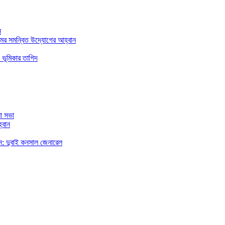
ন
মের সমন্বিত উদ্যোগের আহ্বান
 ভূমিকার তাগিদ
া সভা
্বান
রছেন: দুবাই কনসাল জেনারেল