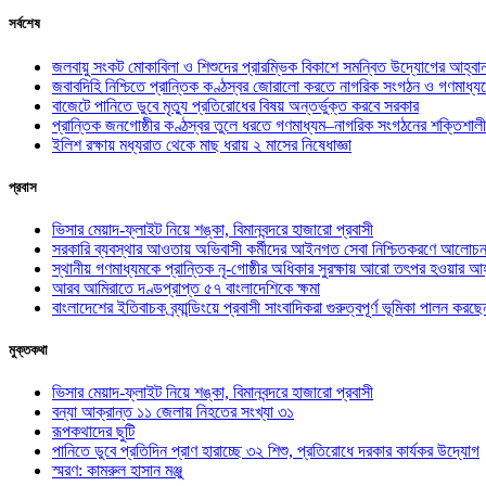
সর্বশেষ
জলবায়ু সংকট মোকাবিলা ও শিশুদের প্রারম্ভিক বিকাশে সমন্বিত উদ্যোগের আহ্বা
জবাবদিহি নিশ্চিতে প্রান্তিক কণ্ঠস্বর জোরালো করতে নাগরিক সংগঠন ও গণমাধ্য
বাজেটে পানিতে ডুবে মৃত্যু প্রতিরোধের বিষয় অন্তর্ভুক্ত করবে সরকার
প্রান্তিক জনগোষ্ঠীর কণ্ঠস্বর তুলে ধরতে গণমাধ্যম–নাগরিক সংগঠনের শক্তিশালী
ইলিশ রক্ষায় মধ্যরাত থেকে মাছ ধরায় ২ মাসের নিষেধাজ্ঞা
প্রবাস
ভিসার মেয়াদ-ফ্লাইট নিয়ে শঙ্কা, বিমানবন্দরে হাজারো প্রবাসী
সরকারি ব্যবস্থার আওতায় অভিবাসী কর্মীদের আইনগত সেবা নিশ্চিতকরণে আলোচন
স্থানীয় গণমাধ্যমকে প্রান্তিক নৃ-গোষ্ঠীর অধিকার সুরক্ষায় আরো তৎপর হওয়ার আহ
আরব আমিরাতে দণ্ডপ্রাপ্ত ৫৭ বাংলাদেশিকে ক্ষমা
বাংলাদেশের ইতিবাচক ব্র্যান্ডিংয়ে প্রবাসী সাংবাদিকরা গুরুত্বপূর্ণ ভূমিকা পালন ক
মুক্তকথা
ভিসার মেয়াদ-ফ্লাইট নিয়ে শঙ্কা, বিমানবন্দরে হাজারো প্রবাসী
বন্যা আক্রান্ত ১১ জেলায় নিহতের সংখ্যা ৩১
রূপকথাদের ছুটি
পানিতে ডুবে প্রতিদিন প্রাণ হারাচ্ছে ৩২ শিশু, প্রতিরোধে দরকার কার্যকর উদ্যোগ
স্মরণ: কামরুল হাসান মঞ্জু