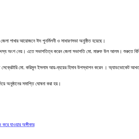
জ জেলা শাখার আয়োজনে ঈদ পুনর্মিলনী ও সাধারণসভা অনুষ্ঠিত হয়েছে।
ক সদস্য অংশ নেয়। এতে সভাপতিত্ব করেন জেলা সভাপতি মো. মারুফ উল আলম। শুরুতে বিভিন
া সেক্রেটারি মো. করিমুল ইসলাম আয়-ব্যয়ের হিসাব উপস্থাপন করেন । অ্যাডভোকেট আখতা
দিয়ে অনুষ্ঠানের সমাপ্তি ঘোষনা করা হয়।
জ করে যাওয়ার অঙ্গীকার