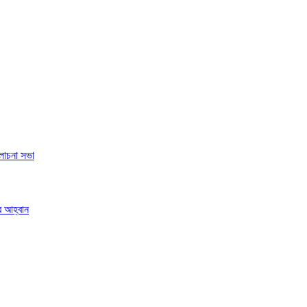
লোচনা সভা
র আহ্বান