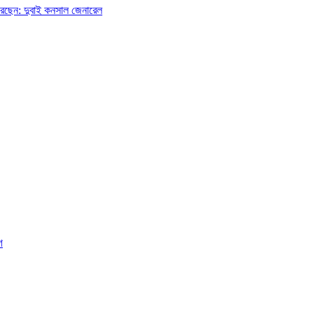
লন করছেন: দুবাই কনসাল জেনারেল
গ