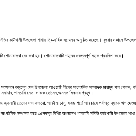
তির কাউখালী উপজেলা শাখার ত্রি-বার্ষিক সম্মেলন অনুষ্ঠিত হয়েছে। বুধবার সকালে উপজেলা 
ি শোভাযাত্রা বের করা হয়। শোভাযাত্রাটি শহরের গুরুত্বপূর্ণ সড়ক প্রদক্ষিণ করে।
ে সম্মেলনে বক্তব্য দেন উপজেলা আওয়ামী লীগের সাংগঠনিক সম্পাদক মাহামুদ খান খোকন, কমিউ
ন্দা সমাদ্দার, পানচাষি নেতা ফারুক হোসেন,অনন্ত সিকদার প্রমূখ।
জ্বালানী তেলের দাম কমানো, পানবীমা চালু, সহজ শর্তে পান চাষে পর্যাপ্ত ব্যাংক ঋণ দেও
ারকে সাংগঠনিক সম্পাদক করে ৩৫সদস্য বিশিষ্ট বাংলাদেশ পানচাষি সমিতি কাউখালী উপজেলা শা