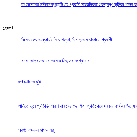
বাংলাদেশের ইতিবাচক ব্র্যান্ডিংয়ে প্রবাসী সাংবাদিকরা গুরুত্বপূর্ণ ভূমিকা পা
মুক্তকথা
ভিসার মেয়াদ-ফ্লাইট নিয়ে শঙ্কা, বিমানবন্দরে হাজারো প্রবাসী
বন্যা আক্রান্ত ১১ জেলায় নিহতের সংখ্যা ৩১
রূপকথাদের ছুটি
পানিতে ডুবে প্রতিদিন প্রাণ হারাচ্ছে ৩২ শিশু, প্রতিরোধে দরকার কার্যকর উদ্যো
স্মরণ: কামরুল হাসান মঞ্জু