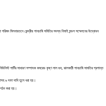
পরিষদ মিলনায়তনে কেন্দ্রীয় পানচাষি সমিতির সদস্য নিমাই মন্ডল সম্মেলনের উদ্বোধন
নিস্ট পার্টির সাধারণ সম্পাদক কমরেড কৃষ্ণ লাল গুহ, ঝালকাঠী পানচাষি সামতির প্রশান্ত
য়াসহ ৬ দফা দাবি তুলে ধরা হয়।
খা গঠন করা হয়।