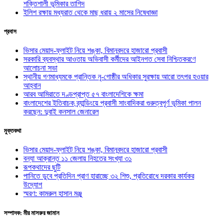
শক্তিশালী ভূমিকার তাগিদ
ইলিশ রক্ষায় মধ্যরাত থেকে মাছ ধরায় ২ মাসের নিষেধাজ্ঞা
প্রবাস
ভিসার মেয়াদ-ফ্লাইট নিয়ে শঙ্কা, বিমানবন্দরে হাজারো প্রবাসী
সরকারি ব্যবস্থার আওতায় অভিবাসী কর্মীদের আইনগত সেবা নিশ্চিতকরণে
আলোচনা সভা
স্থানীয় গণমাধ্যমকে প্রান্তিক নৃ-গোষ্ঠীর অধিকার সুরক্ষায় আরো তৎপর হওয়ার
আহ্বান
আরব আমিরাতে দণ্ডপ্রাপ্ত ৫৭ বাংলাদেশিকে ক্ষমা
বাংলাদেশের ইতিবাচক ব্র্যান্ডিংয়ে প্রবাসী সাংবাদিকরা গুরুত্বপূর্ণ ভূমিকা পালন
করছেন: দুবাই কনসাল জেনারেল
মুক্তকথা
ভিসার মেয়াদ-ফ্লাইট নিয়ে শঙ্কা, বিমানবন্দরে হাজারো প্রবাসী
বন্যা আক্রান্ত ১১ জেলায় নিহতের সংখ্যা ৩১
রূপকথাদের ছুটি
পানিতে ডুবে প্রতিদিন প্রাণ হারাচ্ছে ৩২ শিশু, প্রতিরোধে দরকার কার্যকর
উদ্যোগ
স্মরণ: কামরুল হাসান মঞ্জু
সম্পাদক: মীর মাসরুর জামান