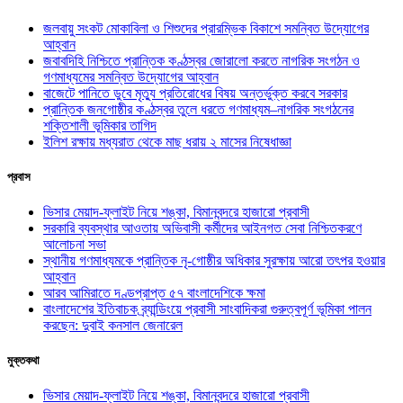
জলবায়ু সংকট মোকাবিলা ও শিশুদের প্রারম্ভিক বিকাশে সমন্বিত উদ্যোগের
আহ্বান
জবাবদিহি নিশ্চিতে প্রান্তিক কণ্ঠস্বর জোরালো করতে নাগরিক সংগঠন ও
গণমাধ্যমের সমন্বিত উদ্যোগের আহ্বান
বাজেটে পানিতে ডুবে মৃত্যু প্রতিরোধের বিষয় অন্তর্ভুক্ত করবে সরকার
প্রান্তিক জনগোষ্ঠীর কণ্ঠস্বর তুলে ধরতে গণমাধ্যম–নাগরিক সংগঠনের
শক্তিশালী ভূমিকার তাগিদ
ইলিশ রক্ষায় মধ্যরাত থেকে মাছ ধরায় ২ মাসের নিষেধাজ্ঞা
প্রবাস
ভিসার মেয়াদ-ফ্লাইট নিয়ে শঙ্কা, বিমানবন্দরে হাজারো প্রবাসী
সরকারি ব্যবস্থার আওতায় অভিবাসী কর্মীদের আইনগত সেবা নিশ্চিতকরণে
আলোচনা সভা
স্থানীয় গণমাধ্যমকে প্রান্তিক নৃ-গোষ্ঠীর অধিকার সুরক্ষায় আরো তৎপর হওয়ার
আহ্বান
আরব আমিরাতে দণ্ডপ্রাপ্ত ৫৭ বাংলাদেশিকে ক্ষমা
বাংলাদেশের ইতিবাচক ব্র্যান্ডিংয়ে প্রবাসী সাংবাদিকরা গুরুত্বপূর্ণ ভূমিকা পালন
করছেন: দুবাই কনসাল জেনারেল
মুক্তকথা
ভিসার মেয়াদ-ফ্লাইট নিয়ে শঙ্কা, বিমানবন্দরে হাজারো প্রবাসী