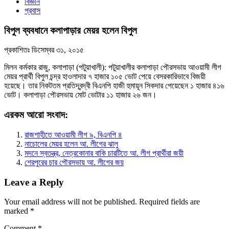
বিজ্ঞান
প্রবাস
বিপুল ব্যবধানে কলাপাড়ার মেয়র হলেন বিপুল
প্রকাশিতঃ
ডিসেম্বর ৩১, ২০১৫
মিলন কর্মকার রাজু, কলাপাড়া (পটুয়াখালী): পটুয়াখালীর কলাপাড়া পৌরসভায় আওয়ামী লীগ
মেয়র প্রার্থী বিপুল চন্দ্র হাওলাদার ৭ হাজার ১০৫ ভোট পেয়ে বেসরকারিভাবে বিজয়ী
হয়েছে। তার নিকটতম প্রতিদ্বন্দ্বী বিএনপি হাজী হুমায়ূন সিকদার পেয়েছেন ১ হাজার ৪১৬
ভোট। কলাপাড়া পৌরসভায় মোট ভোটার ১১ হাজার ২৬ জন।
এরকম আরো সংবাদ:
রাজশাহীতে আওয়ামী লীগ ৯, বিএনপি ৪
নাচোলের মেয়র হলেন আ. লীগের ঝালু
মদনে স্বতন্ত্র, নেত্রকোনার বাকি চারটিতে আ. লীগ প্রার্থীরা জয়ী
শেরপুরের চার পৌরসভায় আ. লীগের জয়
Leave a Reply
Your email address will not be published.
Required fields are
marked
*
Comment
*