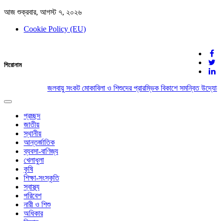
আজ শুক্রবার, আগস্ট ৭, ২০২৬
Cookie Policy (EU)
দেশের খবর
শিরোনাম
যুক্ত থাকুন দেশের সঙ্গে
জলবায়ু সংকট মোকাবিলা ও শিশুদের প্রারম্ভিক বিকাশে সমন্বিত উদ্যোগে
Toggle
navigation
প্রচ্ছদ
জাতীয়
স্থানীয়
আন্তর্জাতিক
ব্যবসা-বাণিজ্য
খেলাধুলা
কৃষি
শিক্ষা-সংস্কৃতি
স্বাস্থ্য
পরিবেশ
নারী ও শিশু
অধিকার